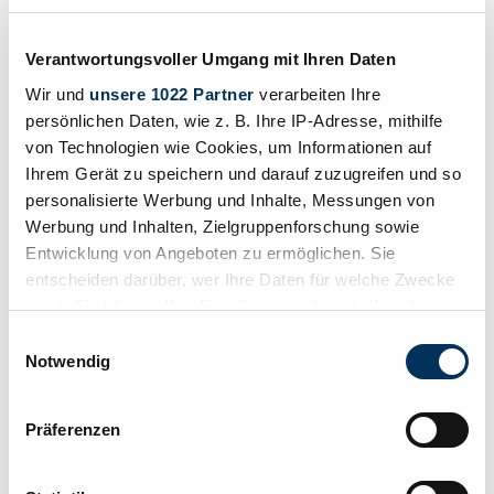
können Sie sich mit Hilfe dieser Informationen ein besseres Bild
über Verfügbarkeit, Wertentwicklung und aktuellen Preis eines
"Lagonda LG 45 S3" machen.
Verantwortungsvoller Umgang mit Ihren Daten
Wir und
unsere 1022 Partner
verarbeiten Ihre
Abgelaufenes Inserat
persönlichen Daten, wie z. B. Ihre IP-Adresse, mithilfe
von Technologien wie Cookies, um Informationen auf
Ihrem Gerät zu speichern und darauf zuzugreifen und so
personalisierte Werbung und Inhalte, Messungen von
Werbung und Inhalten, Zielgruppenforschung sowie
Entwicklung von Angeboten zu ermöglichen. Sie
entscheiden darüber, wer Ihre Daten für welche Zwecke
nutzt. Sie können Ihre Einwilligung jederzeit über die
Cookie-Erklärung oder durch Klicken auf das Privacy
Einwilligungsauswahl
Trigger Symbol ändern oder widerrufen
Notwendig
Wenn Sie es erlauben, würden wir auch gerne:
Präferenzen
Informationen über Ihre geografische Lage
1936 | Lagonda 4,5 Liter LG 45 Le Mans
erfassen, welche bis auf einige Meter genau sein
Umfangreiche Historie | FIVA Pass | Einer von 278 | Britsche