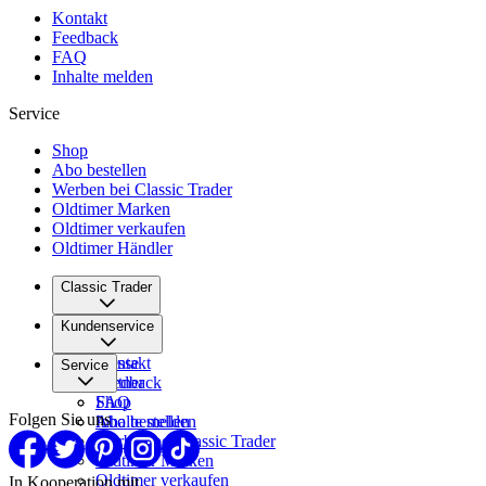
Kontakt
Feedback
FAQ
Inhalte melden
Service
Shop
Abo bestellen
Werben bei Classic Trader
Oldtimer Marken
Oldtimer verkaufen
Oldtimer Händler
Classic Trader
Über uns
Kundenservice
Karriere
Presse
Kontakt
Service
Partner
Feedback
FAQ
Shop
Folgen Sie uns
Inhalte melden
Abo bestellen
Werben bei Classic Trader
Oldtimer Marken
Oldtimer verkaufen
In Kooperation mit