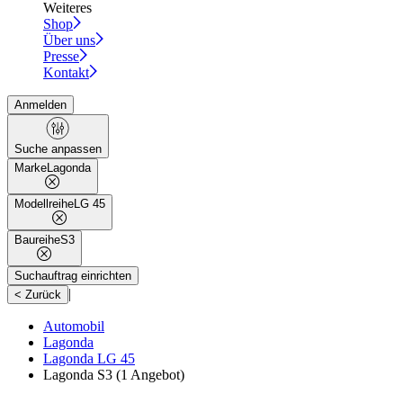
Weiteres
Shop
Über uns
Presse
Kontakt
Anmelden
Suche anpassen
Marke
Lagonda
Modellreihe
LG 45
Baureihe
S3
Suchauftrag einrichten
|
< Zurück
Automobil
Lagonda
Lagonda LG 45
Lagonda S3
(1 Angebot)