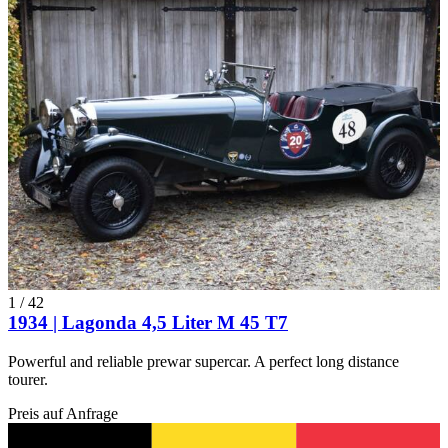
1
/
42
1934 | Lagonda 4,5 Liter M 45 T7
Powerful and reliable prewar supercar. A perfect long distance
tourer.
Preis auf Anfrage