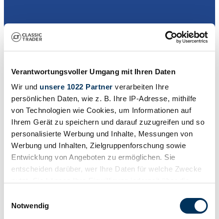
Händler
Verantwortungsvoller Umgang mit Ihren Daten
Wir und
unsere 1022 Partner
verarbeiten Ihre
persönlichen Daten, wie z. B. Ihre IP-Adresse, mithilfe
von Technologien wie Cookies, um Informationen auf
Ihrem Gerät zu speichern und darauf zuzugreifen und so
personalisierte Werbung und Inhalte, Messungen von
Werbung und Inhalten, Zielgruppenforschung sowie
Entwicklung von Angeboten zu ermöglichen. Sie
entscheiden darüber, wer Ihre Daten für welche Zwecke
nutzt. Sie können Ihre Einwilligung jederzeit über die
Cookie-Erklärung oder durch Klicken auf das Privacy
Einwilligungsauswahl
Trigger Symbol ändern oder widerrufen
Notwendig