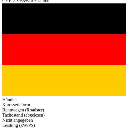
CHF 219'655
vor 5 Jahren
Händler
Karosserieform
Rennwagen (Roadster)
Tachostand (abgelesen)
Nicht angegeben
Leistung (kW/PS)