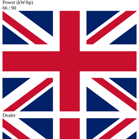
Power (kW/hp)
66 / 90
Dealer