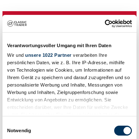
Verantwortungsvoller Umgang mit Ihren Daten
Dealer
Wir und
unsere 1022 Partner
verarbeiten Ihre
persönlichen Daten, wie z. B. Ihre IP-Adresse, mithilfe
von Technologien wie Cookies, um Informationen auf
Ihrem Gerät zu speichern und darauf zuzugreifen und so
personalisierte Werbung und Inhalte, Messungen von
Werbung und Inhalten, Zielgruppenforschung sowie
Entwicklung von Angeboten zu ermöglichen. Sie
entscheiden darüber, wer Ihre Daten für welche Zwecke
nutzt. Sie können Ihre Einwilligung jederzeit über die
Cookie-Erklärung oder durch Klicken auf das Privacy
Einwilligungsauswahl
Trigger Symbol ändern oder widerrufen
Notwendig