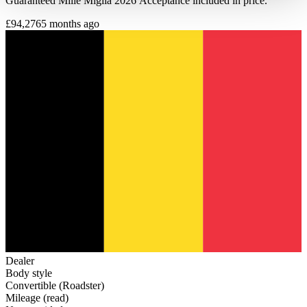
Guaranteed Mille Miglia 2026 Acceptance included in price.
haben oder die sie im Rahmen Ihrer Nutzung der Dienste
gesammelt haben.
Datenschutzerklärung
£94,276
5 months ago
Dealer
Body style
Convertible (Roadster)
Mileage (read)