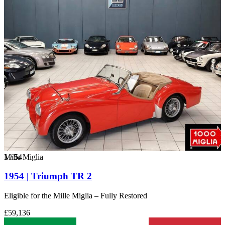
1
Mille Miglia
/
54
1954 | Triumph TR 2
Eligible for the Mille Miglia – Fully Restored
£59,136