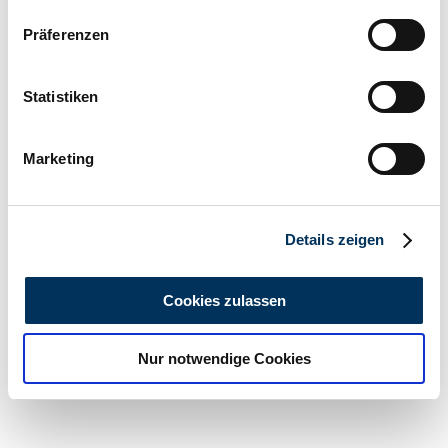
Wenn Sie es erlauben, würden wir auch gerne:
Präferenzen
Informationen über Ihre geografische Lage
erfassen, welche bis auf einige Meter genau sein
können
Statistiken
Ihr Gerät durch aktives Scannen nach
bestimmten Merkmalen (Fingerprinting) identifizieren
Marketing
Erfahren Sie mehr darüber, wie Ihre persönlichen Daten
verarbeitet werden, und legen Sie Ihre Präferenzen im
Abschnitt Einzelheiten
fest.
Details zeigen
Wir verwenden Cookies, um Inhalte und Anzeigen zu
Private seller
personalisieren, Funktionen für soziale Medien anbieten
Cookies zulassen
zu können und die Zugriffe auf unsere Website zu
analysieren. Außerdem geben wir Informationen zu Ihrer
Nur notwendige Cookies
Verwendung unserer Website an unsere Partner für
soziale Medien, Werbung und Analysen weiter. Unsere
Partner führen diese Informationen möglicherweise mit
weiteren Daten zusammen, die Sie ihnen bereitgestellt