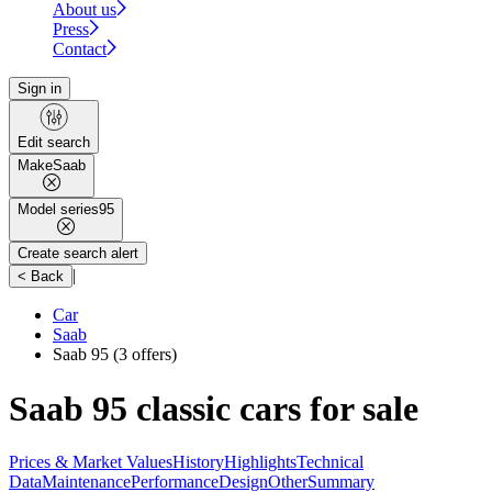
About us
Press
Contact
Sign in
Edit search
Make
Saab
Model series
95
Create search alert
|
< Back
Car
Saab
Saab 95
(3 offers)
Saab 95 classic cars for sale
Prices & Market Values
History
Highlights
Technical
Data
Maintenance
Performance
Design
Other
Summary