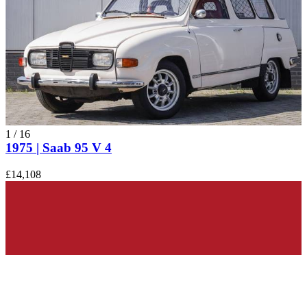
1
/
16
1975 | Saab 95 V 4
£14,108