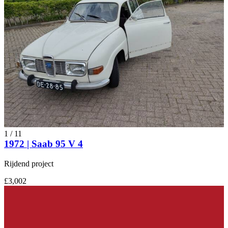
1
/
11
1972 | Saab 95 V 4
Rijdend project
£3,002