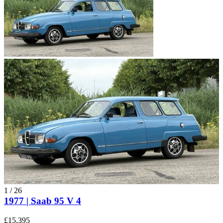
1
/
26
1977 | Saab 95 V 4
£15,395