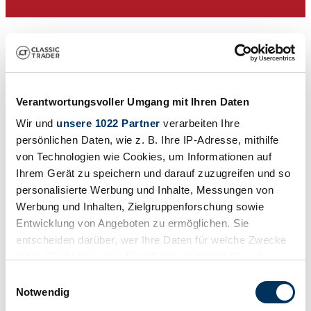
Verantwortungsvoller Umgang mit Ihren Daten
Wir und
unsere 1022 Partner
verarbeiten Ihre
persönlichen Daten, wie z. B. Ihre IP-Adresse, mithilfe
von Technologien wie Cookies, um Informationen auf
Ihrem Gerät zu speichern und darauf zuzugreifen und so
Private seller
personalisierte Werbung und Inhalte, Messungen von
Body style
Estate
Werbung und Inhalten, Zielgruppenforschung sowie
Mileage (read)
Entwicklung von Angeboten zu ermöglichen. Sie
Not provided
entscheiden darüber, wer Ihre Daten für welche Zwecke
Power (kW/hp)
48 / 65
nutzt. Sie können Ihre Einwilligung jederzeit über die
Cookie-Erklärung oder durch Klicken auf das Privacy
Einwilligungsauswahl
Trigger Symbol ändern oder widerrufen
Notwendig