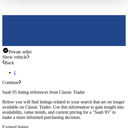
haben oder die sie im Rahmen Ihrer Nutzung der Dienste
gesammelt haben.
Datenschutzerklärung
Private seller
Show vehicle
Back
1
Continue
Saab 95 listing references from Classic Trader
Below you will find listings related to your search that are no longer
available on Classic Trader. Use this information to gain insight into
availability, value trends, and current pricing for a "Saab 95" to
make a more informed purchasing decision.
Expired listing