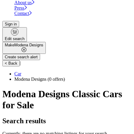
About us
Press
Contact
Sign in
Edit search
Make
Modena Designs
Create search alert
|
< Back
Car
Modena Designs
(0 offers)
Modena Designs Classic Cars
for Sale
Search results
Currently, there are no matching listings for your search.