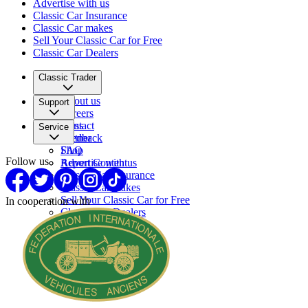
Advertise with us
Classic Car Insurance
Classic Car makes
Sell Your Classic Car for Free
Classic Car Dealers
Classic Trader
About us
Support
Careers
Press
Contact
Service
Partner
Feedback
FAQ
Shop
Follow us
Report Content
Advertise with us
Classic Car Insurance
Classic Car makes
Sell Your Classic Car for Free
In cooperation with
Classic Car Dealers