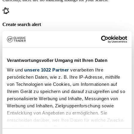
Create search alert
Let yourself be notified as soon as a listing is published that matches
your search filters.
Create search alert
Verantwortungsvoller Umgang mit Ihren Daten
Wir und
unsere 1022 Partner
verarbeiten Ihre
Create listing
persönlichen Daten, wie z. B. Ihre IP-Adresse, mithilfe
von Technologien wie Cookies, um Informationen auf
Do you have a Modena Designs that you want to sell? Then create a
listing now.
Ihrem Gerät zu speichern und darauf zuzugreifen und so
personalisierte Werbung und Inhalte, Messungen von
Create listing
Werbung und Inhalten, Zielgruppenforschung sowie
Auctions ending soon
Entwicklung von Angeboten zu ermöglichen. Sie
entscheiden darüber, wer Ihre Daten für welche Zwecke
View all auctions
nutzt. Sie können Ihre Einwilligung jederzeit über die
Auction
A