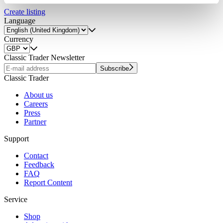
Partner führen diese Informationen möglicherweise mit
Create listing
weiteren Daten zusammen, die Sie ihnen bereitgestellt
Language
haben oder die sie im Rahmen Ihrer Nutzung der Dienste
Currency
gesammelt haben.
Datenschutzerklärung
Classic Trader Newsletter
Subscribe
Classic Trader
About us
Careers
Press
Partner
Support
Contact
Feedback
FAQ
Report Content
Service
Shop