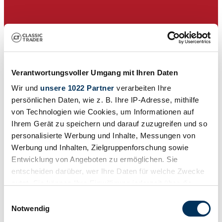
Verantwortungsvoller Umgang mit Ihren Daten
Wir und
unsere 1022 Partner
verarbeiten Ihre
persönlichen Daten, wie z. B. Ihre IP-Adresse, mithilfe
von Technologien wie Cookies, um Informationen auf
Ihrem Gerät zu speichern und darauf zuzugreifen und so
personalisierte Werbung und Inhalte, Messungen von
Werbung und Inhalten, Zielgruppenforschung sowie
Dealer
Expired listing
Entwicklung von Angeboten zu ermöglichen. Sie
entscheiden darüber, wer Ihre Daten für welche Zwecke
nutzt. Sie können Ihre Einwilligung jederzeit über die
Cookie-Erklärung oder durch Klicken auf das Privacy
Einwilligungsauswahl
Trigger Symbol ändern oder widerrufen
Notwendig