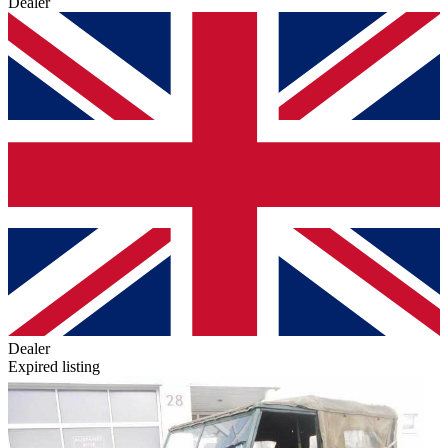
Dealer
Dealer
Expired listing