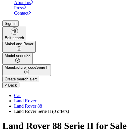
About us
Press
Contact
Sign in
Edit search
Make
Land Rover
Model series
88
Manufacturer code
Serie II
Create search alert
|
< Back
Car
Land Rover
Land Rover 88
Land Rover Serie II
(0 offers)
Land Rover 88 Serie II for Sale