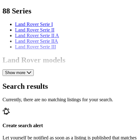
88 Series
Land Rover Serie I
Land Rover Serie II
Land Rover Serie II A
Land Rover Serie IIA
Land Rover Serie III
Land Rover models
Show more
Land Rover 109
Land Rover 80
Land Rover 86
Search results
Land Rover Defender
Land Rover Discovery
Currently, there are no matching listings for your search.
Land Rover Forward Control
Land Rover Range Rover
Land Rover Range Rover Evoque
Land Rover Range Rover Sport
Land Rover Range Rover Velar
Create search alert
Let yourself be notified as soon as a listing is published that matches