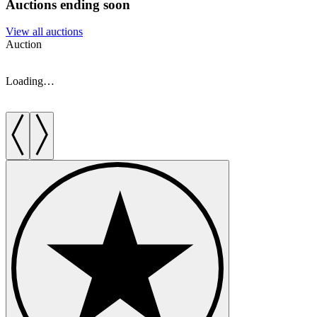
Auctions ending soon
View all auctions
Auction
A
Loading…