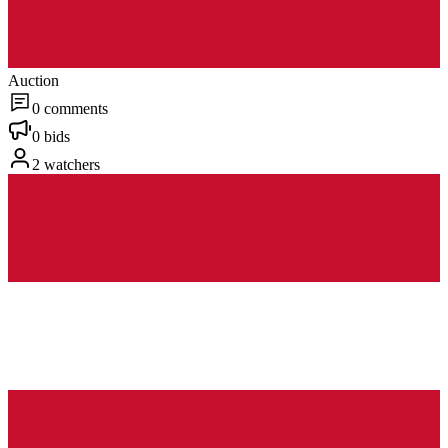
Auction
0 comments
0 bids
2 watchers