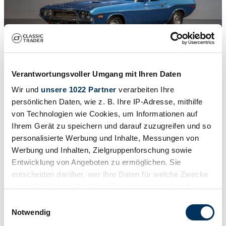
Verantwortungsvoller Umgang mit Ihren Daten
1
/
11
1972 | Dodge Challenger 318
Wir und
unsere 1022 Partner
verarbeiten Ihre
persönlichen Daten, wie z. B. Ihre IP-Adresse, mithilfe
Wie damals bestellt
von Technologien wie Cookies, um Informationen auf
£41,995
Ihrem Gerät zu speichern und darauf zuzugreifen und so
personalisierte Werbung und Inhalte, Messungen von
Werbung und Inhalten, Zielgruppenforschung sowie
Entwicklung von Angeboten zu ermöglichen. Sie
entscheiden darüber, wer Ihre Daten für welche Zwecke
nutzt. Sie können Ihre Einwilligung jederzeit über die
Cookie-Erklärung oder durch Klicken auf das Privacy
Einwilligungsauswahl
Trigger Symbol ändern oder widerrufen
Notwendig