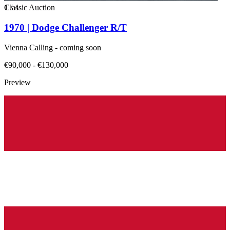
1
Classic Auction
/
4
1970 | Dodge Challenger R/T
Vienna Calling - coming soon
€90,000 - €130,000
Preview