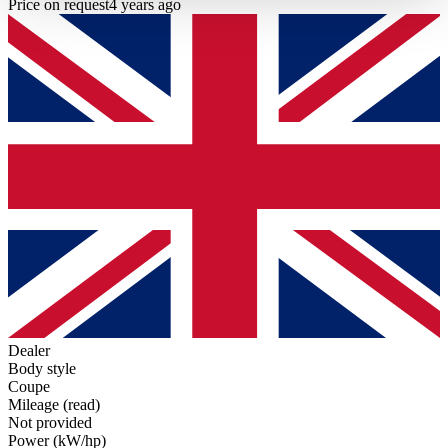
Price on request
4 years ago
haben oder die sie im Rahmen Ihrer Nutzung der Dienste
gesammelt haben.
Datenschutzerklärung
Dealer
Body style
Coupe
Mileage (read)
Not provided
Power (kW/hp)