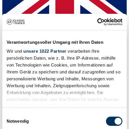
Dealer
Verantwortungsvoller Umgang mit Ihren Daten
Wir und
unsere 1022 Partner
verarbeiten Ihre
persönlichen Daten, wie z. B. Ihre IP-Adresse, mithilfe
von Technologien wie Cookies, um Informationen auf
Ihrem Gerät zu speichern und darauf zuzugreifen und so
personalisierte Werbung und Inhalte, Messungen von
Werbung und Inhalten, Zielgruppenforschung sowie
Entwicklung von Angeboten zu ermöglichen. Sie
entscheiden darüber, wer Ihre Daten für welche Zwecke
nutzt. Sie können Ihre Einwilligung jederzeit über die
Cookie-Erklärung oder durch Klicken auf das Privacy
Einwilligungsauswahl
Trigger Symbol ändern oder widerrufen
Notwendig