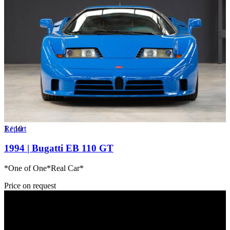
1
Report
/
10
1994 | Bugatti EB 110 GT
*One of One*Real Car*
Price on request