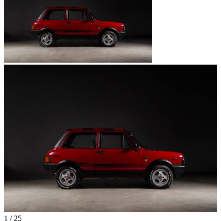
1
/
25