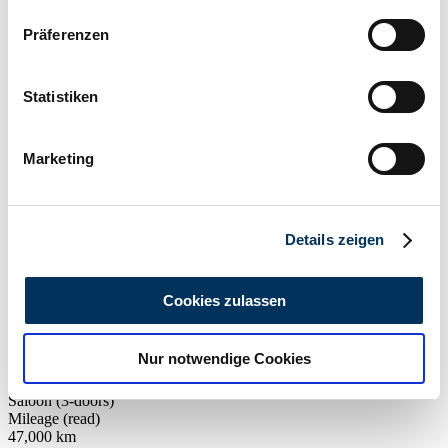
Wenn Sie es erlauben, würden wir auch gerne:
£3,430
Präferenzen
Informationen über Ihre geografische Lage
erfassen, welche bis auf einige Meter genau sein
können
Statistiken
Ihr Gerät durch aktives Scannen nach
bestimmten Merkmalen (Fingerprinting) identifizieren
Marketing
Erfahren Sie mehr darüber, wie Ihre persönlichen Daten
verarbeitet werden, und legen Sie Ihre Präferenzen im
Abschnitt Einzelheiten
fest.
Details zeigen
Wir verwenden Cookies, um Inhalte und Anzeigen zu
personalisieren, Funktionen für soziale Medien anbieten
Cookies zulassen
zu können und die Zugriffe auf unsere Website zu
analysieren. Außerdem geben wir Informationen zu Ihrer
Nur notwendige Cookies
Verwendung unserer Website an unsere Partner für
Dealer
Body style
soziale Medien, Werbung und Analysen weiter. Unsere
Saloon (3-doors)
Partner führen diese Informationen möglicherweise mit
Mileage (read)
weiteren Daten zusammen, die Sie ihnen bereitgestellt
47,000 km