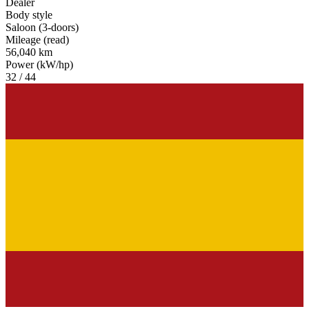
Dealer
Body style
Saloon (3-doors)
Mileage (read)
56,040 km
Power (kW/hp)
32 / 44