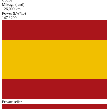
Coupe
Mileage (read)
126,000 km
Power (kW/hp)
147 / 200
Private seller