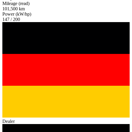
Mileage (read)
101,500 km
Power (kW/hp)
147 / 200
Dealer