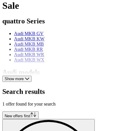
Sale
quattro Series
Audi MKB GV
Audi MKB KW
Audi MKB MB
Audi MKB RR
Audi MKB WR
Audi MKB WX
Audi models
Show more
Audi 100
Audi 200
Search results
Audi 75
Audi 80
1 offer found for your search
Audi A3
Audi A4
Audi A5
New offers first
Audi A6
Audi A8