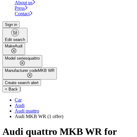
About us
Press
Contact
Sign in
Edit search
Make
Audi
Model series
quattro
Manufacturer code
MKB WR
Create search alert
|
< Back
Car
Audi
Audi quattro
Audi MKB WR
(1 offer)
Audi quattro MKB WR for