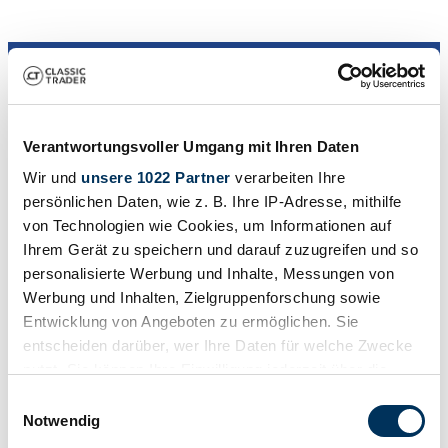
Verantwortungsvoller Umgang mit Ihren Daten
Dealer
Wir und
unsere 1022 Partner
verarbeiten Ihre
persönlichen Daten, wie z. B. Ihre IP-Adresse, mithilfe
von Technologien wie Cookies, um Informationen auf
Ihrem Gerät zu speichern und darauf zuzugreifen und so
personalisierte Werbung und Inhalte, Messungen von
Werbung und Inhalten, Zielgruppenforschung sowie
Entwicklung von Angeboten zu ermöglichen. Sie
entscheiden darüber, wer Ihre Daten für welche Zwecke
nutzt. Sie können Ihre Einwilligung jederzeit über die
Cookie-Erklärung oder durch Klicken auf das Privacy
Einwilligungsauswahl
Trigger Symbol ändern oder widerrufen
Notwendig