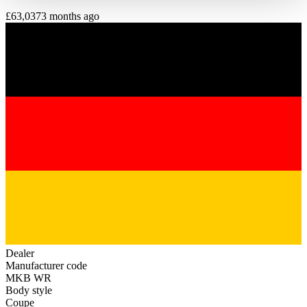
haben oder die sie im Rahmen Ihrer Nutzung der Dienste
£63,037
3 months ago
gesammelt haben.
Datenschutzerklärung
Dealer
Manufacturer code
MKB WR
Body style
Coupe