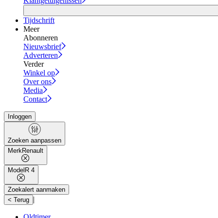
Klantgetuigenissen
Tijdschrift
Meer
Abonneren
Nieuwsbrief
Adverteren
Verder
Winkel op
Over ons
Media
Contact
Inloggen
Zoeken aanpassen
Merk
Renault
Model
R 4
Zoekalert aanmaken
|
< Terug
Oldtimer