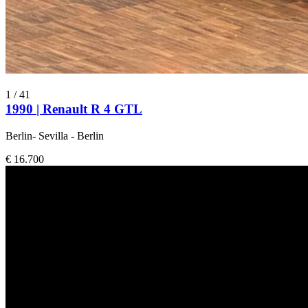
1
/
41
1990 | Renault R 4 GTL
Berlin- Sevilla - Berlin
€ 16.700