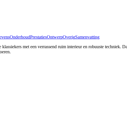
evens
Onderhoud
Prestaties
Ontwerp
Overig
Samenvatting
 klassiekers met een verrassend ruim interieur en robuuste techniek. Da
oeren.