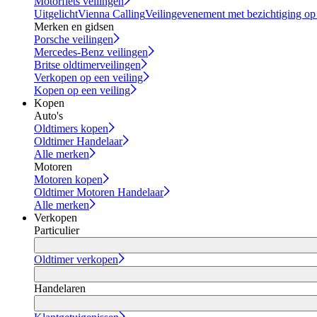
Motorfiets veilingen
Uitgelicht
Vienna Calling
Veilingevenement met bezichtiging op
Merken en gidsen
Porsche veilingen
Mercedes-Benz veilingen
Britse oldtimerveilingen
Verkopen op een veiling
Kopen op een veiling
Kopen
Auto's
Oldtimers kopen
Oldtimer Handelaar
Alle merken
Motoren
Motoren kopen
Oldtimer Motoren Handelaar
Alle merken
Verkopen
Particulier
Oldtimer verkopen
Handelaren