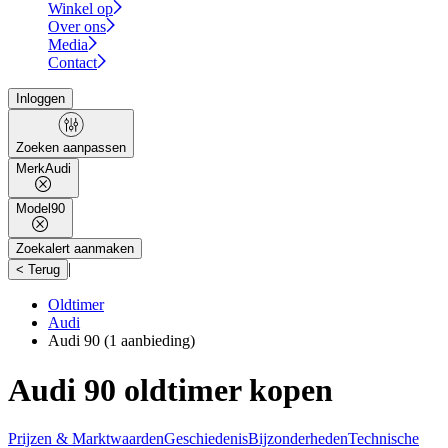
Winkel op
Over ons
Media
Contact
Inloggen
Zoeken aanpassen
Merk
Audi
Model
90
Zoekalert aanmaken
|
< Terug
Oldtimer
Audi
Audi 90
(1 aanbieding)
Audi 90 oldtimer kopen
Prijzen & Marktwaarden
Geschiedenis
Bijzonderheden
Technische