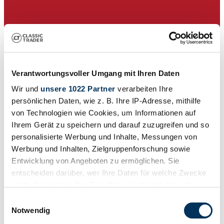
Verantwortungsvoller Umgang mit Ihren Daten
Wir und
unsere 1022 Partner
verarbeiten Ihre
persönlichen Daten, wie z. B. Ihre IP-Adresse, mithilfe
von Technologien wie Cookies, um Informationen auf
Ihrem Gerät zu speichern und darauf zuzugreifen und so
personalisierte Werbung und Inhalte, Messungen von
Verkoper
Werbung und Inhalten, Zielgruppenforschung sowie
Entwicklung von Angeboten zu ermöglichen. Sie
entscheiden darüber, wer Ihre Daten für welche Zwecke
nutzt. Sie können Ihre Einwilligung jederzeit über die
Cookie-Erklärung oder durch Klicken auf das Privacy
Einwilligungsauswahl
Trigger Symbol ändern oder widerrufen
Notwendig