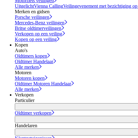
Motorfiets veilingen
Uitgelicht
Vienna Calling
Veilingevenement met bezichtiging op
Merken en gidsen
Porsche veilingen
Mercedes-Benz veilingen
Britse oldtimerveilingen
Verkopen op een veiling
Kopen op een veiling
Kopen
Auto's
Oldtimers kopen
Oldtimer Handelaar
Alle merken
Motoren
Motoren kopen
Oldtimer Motoren Handelaar
Alle merken
Verkopen
Particulier
Oldtimer verkopen
Handelaren