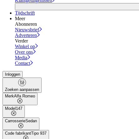
Klantgetuigenissen
Tijdschrift
Meer
Abonneren
Nieuwsbrief
Adverteren
Verder
Winkel op
Over ons
Media
Contact
Inloggen
Zoeken aanpassen
Merk
Alfa Romeo
Model
147
Carrosserie
Sedan
Code fabrikant
Tipo 937