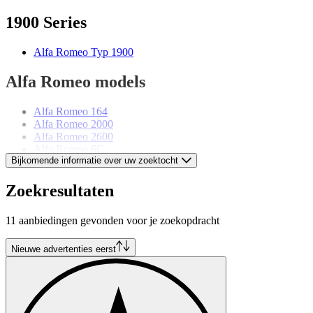
1900 Series
Alfa Romeo Typ 1900
Alfa Romeo models
Alfa Romeo 164
Alfa Romeo 2000
Alfa Romeo 2600
Alfa Romeo 6C
Bijkomende informatie over uw zoektocht
Alfa Romeo 75
Alfa Romeo Alfetta
Alfa Romeo Giulia
Zoekresultaten
Alfa Romeo Giulietta
Alfa Romeo GTV
11 aanbiedingen gevonden voor je zoekopdracht
Alfa Romeo Montreal
Alfa Romeo Spider
Alfa Romeo SZ-RZ
Nieuwe advertenties eerst