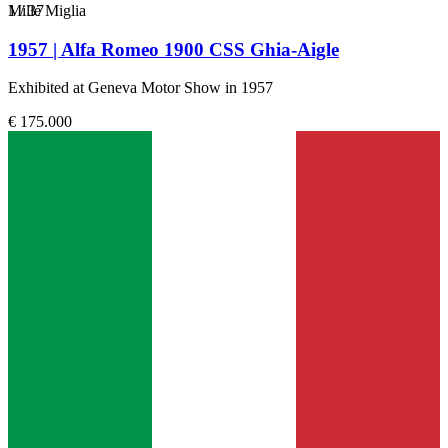
1
Mille Miglia
/
37
1957 | Alfa Romeo 1900 CSS Ghia-Aigle
Exhibited at Geneva Motor Show in 1957
€ 175.000