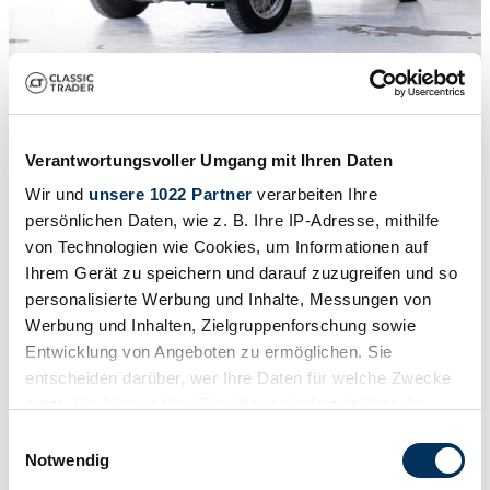
1
Mille Miglia
/
38
1956 | Alfa Romeo 1900 Super Berlina
Verantwortungsvoller Umgang mit Ihren Daten
Wir und
unsere 1022 Partner
verarbeiten Ihre
Mille Miglia Ready - Original Km's -
persönlichen Daten, wie z. B. Ihre IP-Adresse, mithilfe
€ 78.500
von Technologien wie Cookies, um Informationen auf
Ihrem Gerät zu speichern und darauf zuzugreifen und so
personalisierte Werbung und Inhalte, Messungen von
Werbung und Inhalten, Zielgruppenforschung sowie
Entwicklung von Angeboten zu ermöglichen. Sie
entscheiden darüber, wer Ihre Daten für welche Zwecke
nutzt. Sie können Ihre Einwilligung jederzeit über die
Cookie-Erklärung oder durch Klicken auf das Privacy
Einwilligungsauswahl
Trigger Symbol ändern oder widerrufen
Notwendig