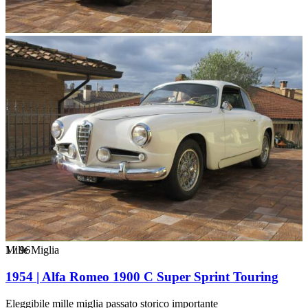
1
Mille Miglia
/
96
1954 | Alfa Romeo 1900 C Super Sprint Touring
Eleggibile mille miglia passato storico importante