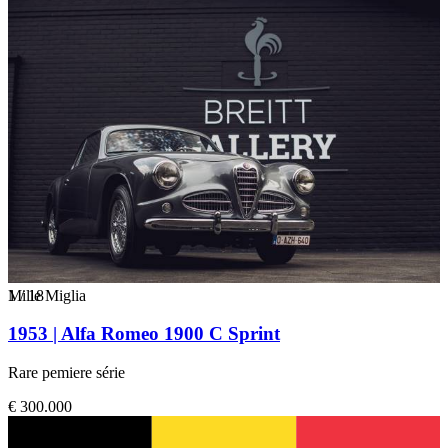
1
Mille Miglia
/
18
1953 | Alfa Romeo 1900 C Sprint
Rare pemiere série
€ 300.000