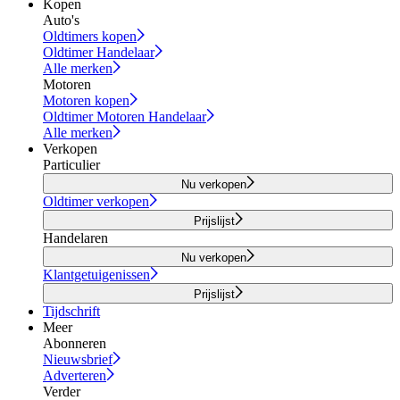
Kopen
Auto's
Oldtimers kopen
Oldtimer Handelaar
Alle merken
Motoren
Motoren kopen
Oldtimer Motoren Handelaar
Alle merken
Verkopen
Particulier
Nu verkopen
Oldtimer verkopen
Prijslijst
Handelaren
Nu verkopen
Klantgetuigenissen
Prijslijst
Tijdschrift
Meer
Abonneren
Nieuwsbrief
Adverteren
Verder