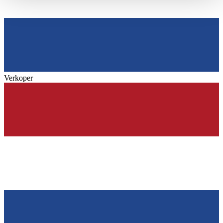
haben oder die sie im Rahmen Ihrer Nutzung der Dienste
gesammelt haben.
Datenschutzerklärung
Verkoper