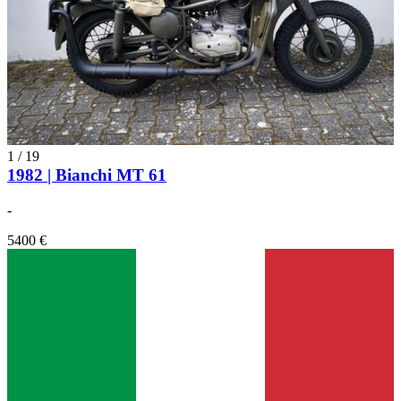
1
/
19
1982 | Bianchi MT 61
-
5400 €