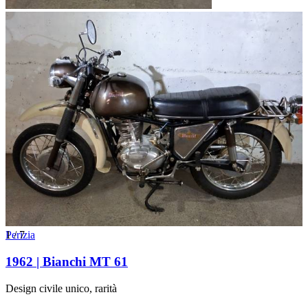
1
Perizia
/
7
1962 | Bianchi MT 61
Design civile unico, rarità