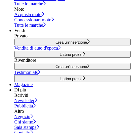
Tutte le marche
Moto
Acquista moto
Concessionari moto
Tutte le marche
Vendi
Privato
Crea un'inserzione
Vendita di auto d'epoca
Listino prezzi
Rivenditore
Crea un'inserzione
Testimonials
Listino prezzi
Magazine
Di più
Iscriviti
Newsletter
Pubblicità
Altro
Negozio
Chi siamo
Sala stampa
Contatto