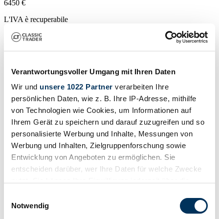
6450 €
L'IVA è recuperabile
Verantwortungsvoller Umgang mit Ihren Daten
Wir und
unsere 1022 Partner
verarbeiten Ihre
persönlichen Daten, wie z. B. Ihre IP-Adresse, mithilfe
von Technologien wie Cookies, um Informationen auf
Ihrem Gerät zu speichern und darauf zuzugreifen und so
personalisierte Werbung und Inhalte, Messungen von
Werbung und Inhalten, Zielgruppenforschung sowie
Entwicklung von Angeboten zu ermöglichen. Sie
entscheiden darüber, wer Ihre Daten für welche Zwecke
nutzt. Sie können Ihre Einwilligung jederzeit über die
Cookie-Erklärung oder durch Klicken auf das Privacy
Einwilligungsauswahl
Privato
Trigger Symbol ändern oder widerrufen
Tipo
Notwendig
Enduro / Scrambler