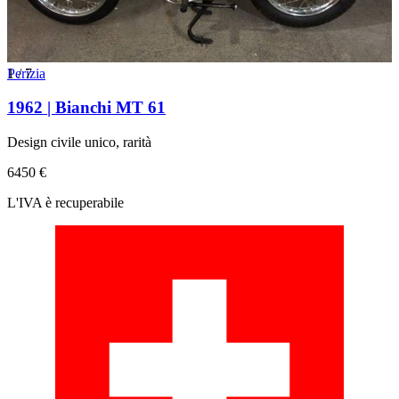
1
Perizia
/
7
1962 | Bianchi MT 61
Design civile unico, rarità
6450 €
L'IVA è recuperabile