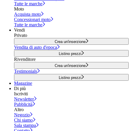
Tutte le marche
Moto
Acquista moto
Concessionari moto
Tutte le marche
Vendi
Privato
Crea un'inserzione
Vendita di auto d'epoca
Listino prezzi
Rivenditore
Crea un'inserzione
Testimonials
Listino prezzi
Magazine
Di più
Iscriviti
Newsletter
Pubblicità
Altro
Negozio
Chi siamo
Sala stampa
Contatto