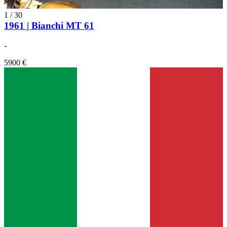
1
/
30
1961 | Bianchi MT 61
-
5900 €