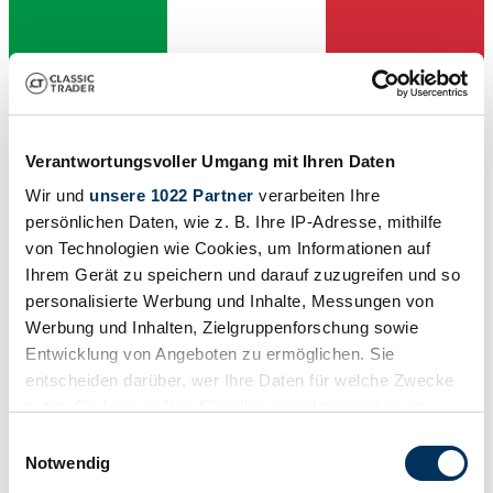
Verantwortungsvoller Umgang mit Ihren Daten
Wir und
unsere 1022 Partner
verarbeiten Ihre
Venditore
persönlichen Daten, wie z. B. Ihre IP-Adresse, mithilfe
Tipo
von Technologien wie Cookies, um Informationen auf
Enduro / Scrambler
Ihrem Gerät zu speichern und darauf zuzugreifen und so
Chilometraggio (lettura)
3060 km
personalisierte Werbung und Inhalte, Messungen von
Potenza (kW/CV)
Werbung und Inhalten, Zielgruppenforschung sowie
7 / 10
Entwicklung von Angeboten zu ermöglichen. Sie
entscheiden darüber, wer Ihre Daten für welche Zwecke
nutzt. Sie können Ihre Einwilligung jederzeit über die
Cookie-Erklärung oder durch Klicken auf das Privacy
Einwilligungsauswahl
Trigger Symbol ändern oder widerrufen
Notwendig