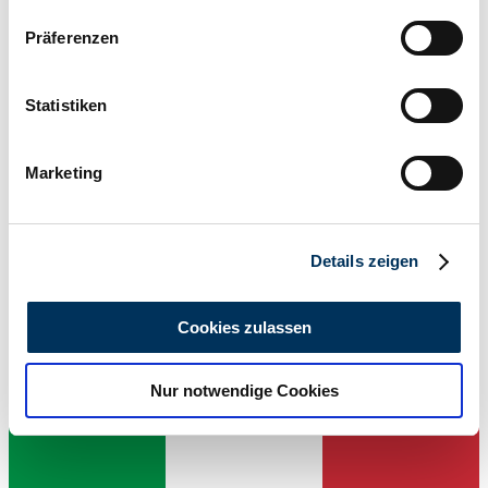
Wenn Sie es erlauben, würden wir auch gerne:
Präferenzen
Informationen über Ihre geografische Lage
erfassen, welche bis auf einige Meter genau sein
können
Statistiken
Ihr Gerät durch aktives Scannen nach
bestimmten Merkmalen (Fingerprinting) identifizieren
Marketing
Erfahren Sie mehr darüber, wie Ihre persönlichen Daten
verarbeitet werden, und legen Sie Ihre Präferenzen im
Venditore
Abschnitt Einzelheiten
fest.
Details zeigen
Wir verwenden Cookies, um Inhalte und Anzeigen zu
personalisieren, Funktionen für soziale Medien anbieten
Cookies zulassen
zu können und die Zugriffe auf unsere Website zu
analysieren. Außerdem geben wir Informationen zu Ihrer
Nur notwendige Cookies
Verwendung unserer Website an unsere Partner für
soziale Medien, Werbung und Analysen weiter. Unsere
Partner führen diese Informationen möglicherweise mit
weiteren Daten zusammen, die Sie ihnen bereitgestellt