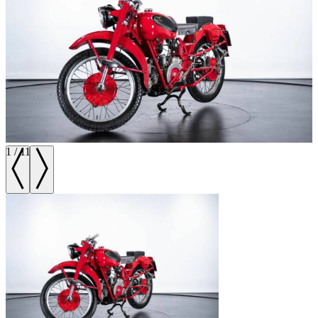
1
/
11