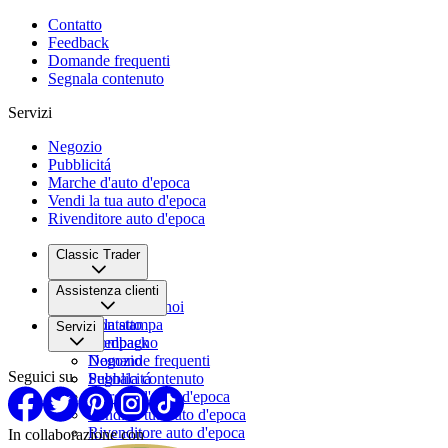
Contatto
Feedback
Domande frequenti
Segnala contenuto
Servizi
Negozio
Pubblicitá
Marche d'auto d'epoca
Vendi la tua auto d'epoca
Rivenditore auto d'epoca
Classic Trader
Chi siamo
Assistenza clienti
Lavora con noi
Sala stampa
Contatto
Servizi
Compagno
Feedback
Domande frequenti
Negozio
Seguici su
Segnala contenuto
Pubblicitá
Marche d'auto d'epoca
Vendi la tua auto d'epoca
Rivenditore auto d'epoca
In collaborazione con