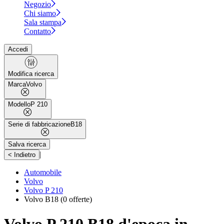
Negozio
Chi siamo
Sala stampa
Contatto
Accedi
Modifica ricerca
Marca
Volvo
Modello
P 210
Serie di fabbricazione
B18
Salva ricerca
|
< Indietro
Automobile
Volvo
Volvo P 210
Volvo B18
(0 offerte)
Volvo P 210 B18 d'epoca in