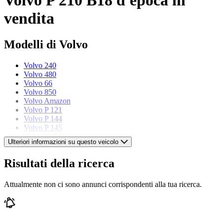
vendita
Modelli di Volvo
Volvo 240
Volvo 480
Volvo 66
Volvo 850
Volvo Amazon
Volvo P 121
Volvo P 144
Volvo P 145
Volvo P 1800
Ulteriori informazioni su questo veicolo
Volvo PV 444
Volvo PV 544
Risultati della ricerca
Volvo V 70
Attualmente non ci sono annunci corrispondenti alla tua ricerca.