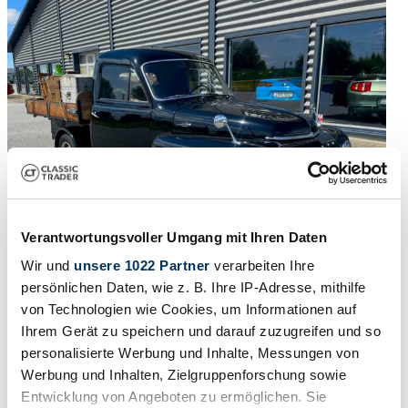
Verantwortungsvoller Umgang mit Ihren Daten
Wir und
unsere 1022 Partner
verarbeiten Ihre
persönlichen Daten, wie z. B. Ihre IP-Adresse, mithilfe
von Technologien wie Cookies, um Informationen auf
1967 | Volvo P 210 Duett
Ihrem Gerät zu speichern und darauf zuzugreifen und so
Volvo Duett 544 PickUp | 1967 | Route 66 Auctions - For sale by
personalisierte Werbung und Inhalte, Messungen von
auction. Estimate 13500 EUR
Werbung und Inhalten, Zielgruppenforschung sowie
Prezzo su richiesta
10 mesi fa
Entwicklung von Angeboten zu ermöglichen. Sie