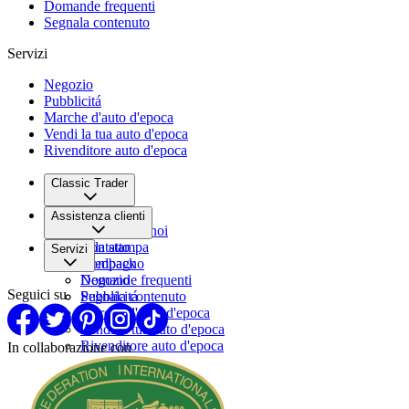
Domande frequenti
Segnala contenuto
Servizi
Negozio
Pubblicitá
Marche d'auto d'epoca
Vendi la tua auto d'epoca
Rivenditore auto d'epoca
Classic Trader
Chi siamo
Assistenza clienti
Lavora con noi
Sala stampa
Contatto
Servizi
Compagno
Feedback
Domande frequenti
Negozio
Seguici su
Segnala contenuto
Pubblicitá
Marche d'auto d'epoca
Vendi la tua auto d'epoca
Rivenditore auto d'epoca
In collaborazione con