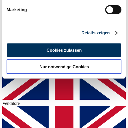
54 / 73
bestimmten Merkmalen (Fingerprinting) identifizieren
Marketing
Erfahren Sie mehr darüber, wie Ihre persönlichen Daten
verarbeitet werden, und legen Sie Ihre Präferenzen im
Abschnitt Einzelheiten
fest.
Details zeigen
Wir verwenden Cookies, um Inhalte und Anzeigen zu
personalisieren, Funktionen für soziale Medien anbieten
Cookies zulassen
zu können und die Zugriffe auf unsere Website zu
analysieren. Außerdem geben wir Informationen zu Ihrer
Nur notwendige Cookies
Verwendung unserer Website an unsere Partner für
soziale Medien, Werbung und Analysen weiter. Unsere
Partner führen diese Informationen möglicherweise mit
weiteren Daten zusammen, die Sie ihnen bereitgestellt
haben oder die sie im Rahmen Ihrer Nutzung der Dienste
gesammelt haben.
Datenschutzerklärung
Venditore