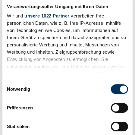
Prezzo su richiesta
4 anni fa
Verantwortungsvoller Umgang mit Ihren Daten
Wir und
unsere 1022 Partner
verarbeiten Ihre
persönlichen Daten, wie z. B. Ihre IP-Adresse, mithilfe
von Technologien wie Cookies, um Informationen auf
Ihrem Gerät zu speichern und darauf zuzugreifen und so
personalisierte Werbung und Inhalte, Messungen von
Werbung und Inhalten, Zielgruppenforschung sowie
Entwicklung von Angeboten zu ermöglichen. Sie
entscheiden darüber, wer Ihre Daten für welche Zwecke
nutzt. Sie können Ihre Einwilligung jederzeit über die
Cookie-Erklärung oder durch Klicken auf das Privacy
Einwilligungsauswahl
Trigger Symbol ändern oder widerrufen
Notwendig
Wenn Sie es erlauben, würden wir auch gerne:
Venditore
Präferenzen
Informationen über Ihre geografische Lage
Tipo carrozzeria
Auto da corsa
erfassen, welche bis auf einige Meter genau sein
Chilometraggio (lettura)
können
Statistiken
Non fornito
Ihr Gerät durch aktives Scannen nach
Potenza (kW/CV)