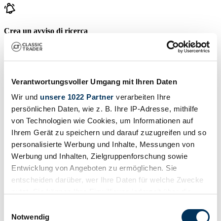
Crea un avviso di ricerca
Venga notificato non appena viene pubblicato un annuncio che
corrisponde ai tuoi filtri di ricerca.
Creare un avviso di ricerca
Verantwortungsvoller Umgang mit Ihren Daten
Wir und
unsere 1022 Partner
verarbeiten Ihre
persönlichen Daten, wie z. B. Ihre IP-Adresse, mithilfe
Crea annuncio
von Technologien wie Cookies, um Informationen auf
Ha un Piper che vuole vendere? Allora crea un annuncio ora.
Ihrem Gerät zu speichern und darauf zuzugreifen und so
personalisierte Werbung und Inhalte, Messungen von
Crea annuncio
Werbung und Inhalten, Zielgruppenforschung sowie
Aste in scadenza
Entwicklung von Angeboten zu ermöglichen. Sie
entscheiden darüber, wer Ihre Daten für welche Zwecke
Visualizza tutte le aste
nutzt. Sie können Ihre Einwilligung jederzeit über die
Asta
A
Cookie-Erklärung oder durch Klicken auf das Privacy
Einwilligungsauswahl
Trigger Symbol ändern oder widerrufen
Notwendig
Caricamento...
C