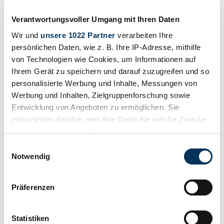
UND FANTASTISC
Verantwortungsvoller Umgang mit Ihren Daten
250.000 €
7 anni fa
Wir und
unsere 1022 Partner
verarbeiten Ihre
persönlichen Daten, wie z. B. Ihre IP-Adresse, mithilfe
von Technologien wie Cookies, um Informationen auf
Ihrem Gerät zu speichern und darauf zuzugreifen und so
personalisierte Werbung und Inhalte, Messungen von
Werbung und Inhalten, Zielgruppenforschung sowie
Entwicklung von Angeboten zu ermöglichen. Sie
entscheiden darüber, wer Ihre Daten für welche Zwecke
nutzt. Sie können Ihre Einwilligung jederzeit über die
Cookie-Erklärung oder durch Klicken auf das Privacy
Einwilligungsauswahl
Trigger Symbol ändern oder widerrufen
Notwendig
Wenn Sie es erlauben, würden wir auch gerne:
Präferenzen
Informationen über Ihre geografische Lage
Venditore
Tipo carrozzeria
erfassen, welche bis auf einige Meter genau sein
Cabriolet (Roadster)
können
Statistiken
Chilometraggio (lettura)