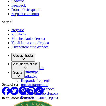
Contatto
Feedback
Domande frequenti
Segnala contenuto
Servizi
Negozio
Pubblicitá
Marche d'auto d'epoca
Vendi la tua auto d'epoca
Rivenditore auto d'epoca
Classic Trader
Chi siamo
Assistenza clienti
Lavora con noi
Sala stampa
Contatto
Servizi
Compagno
Feedback
Domande frequenti
Negozio
Seguici su
Segnala contenuto
Pubblicitá
Marche d'auto d'epoca
Vendi la tua auto d'epoca
Rivenditore auto d'epoca
In collaborazione con