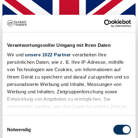
Verantwortungsvoller Umgang mit Ihren Daten
Wir und
unsere 1022 Partner
verarbeiten Ihre
persönlichen Daten, wie z. B. Ihre IP-Adresse, mithilfe
von Technologien wie Cookies, um Informationen auf
Ihrem Gerät zu speichern und darauf zuzugreifen und so
personalisierte Werbung und Inhalte, Messungen von
Werbung und Inhalten, Zielgruppenforschung sowie
Venditore
Entwicklung von Angeboten zu ermöglichen. Sie
Tipo carrozzeria
Cabriolet (Decappottabile)
entscheiden darüber, wer Ihre Daten für welche Zwecke
Chilometraggio (lettura)
nutzt. Sie können Ihre Einwilligung jederzeit über die
Non fornito
Cookie-Erklärung oder durch Klicken auf das Privacy
Potenza (kW/CV)
Einwilligungsauswahl
66 / 90
Trigger Symbol ändern oder widerrufen
Notwendig