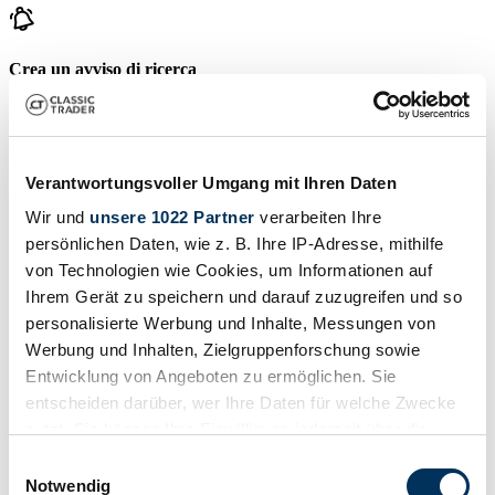
Crea un avviso di ricerca
Venga notificato non appena viene pubblicato un annuncio che
corrisponde ai tuoi filtri di ricerca.
Creare un avviso di ricerca
Verantwortungsvoller Umgang mit Ihren Daten
Wir und
unsere 1022 Partner
verarbeiten Ihre
persönlichen Daten, wie z. B. Ihre IP-Adresse, mithilfe
Crea annuncio
von Technologien wie Cookies, um Informationen auf
Ha un MK che vuole vendere? Allora crea un annuncio ora.
Ihrem Gerät zu speichern und darauf zuzugreifen und so
personalisierte Werbung und Inhalte, Messungen von
Crea annuncio
Werbung und Inhalten, Zielgruppenforschung sowie
Aste in scadenza
Entwicklung von Angeboten zu ermöglichen. Sie
entscheiden darüber, wer Ihre Daten für welche Zwecke
Visualizza tutte le aste
nutzt. Sie können Ihre Einwilligung jederzeit über die
Asta
A
Cookie-Erklärung oder durch Klicken auf das Privacy
Einwilligungsauswahl
Trigger Symbol ändern oder widerrufen
Notwendig
Caricamento...
C