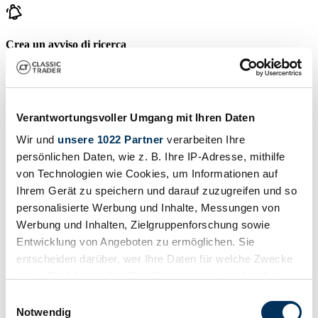
Crea un avviso di ricerca
Venga notificato non appena viene pubblicato un annuncio che
corrisponde ai tuoi filtri di ricerca.
Creare un avviso di ricerca
Verantwortungsvoller Umgang mit Ihren Daten
Wir und
unsere 1022 Partner
verarbeiten Ihre
persönlichen Daten, wie z. B. Ihre IP-Adresse, mithilfe
Crea annuncio
von Technologien wie Cookies, um Informationen auf
Ha un Gullwing che vuole vendere? Allora crea un annuncio ora.
Ihrem Gerät zu speichern und darauf zuzugreifen und so
personalisierte Werbung und Inhalte, Messungen von
Crea annuncio
Werbung und Inhalten, Zielgruppenforschung sowie
Aste in scadenza
Entwicklung von Angeboten zu ermöglichen. Sie
entscheiden darüber, wer Ihre Daten für welche Zwecke
Visualizza tutte le aste
nutzt. Sie können Ihre Einwilligung jederzeit über die
Asta
A
Cookie-Erklärung oder durch Klicken auf das Privacy
Einwilligungsauswahl
Trigger Symbol ändern oder widerrufen
Notwendig
Caricamento...
C