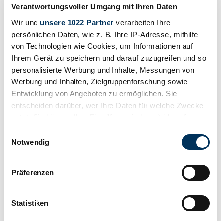
Dodge Viper
Verantwortungsvoller Umgang mit Ihren Daten
Risultati della ricerca
Wir und
unsere 1022 Partner
verarbeiten Ihre
persönlichen Daten, wie z. B. Ihre IP-Adresse, mithilfe
Attualmente non ci sono annunci corrispondenti alla tua ricerca.
von Technologien wie Cookies, um Informationen auf
Ihrem Gerät zu speichern und darauf zuzugreifen und so
personalisierte Werbung und Inhalte, Messungen von
Werbung und Inhalten, Zielgruppenforschung sowie
Crea un avviso di ricerca
Entwicklung von Angeboten zu ermöglichen. Sie
Venga notificato non appena viene pubblicato un annuncio che
entscheiden darüber, wer Ihre Daten für welche Zwecke
corrisponde ai tuoi filtri di ricerca.
nutzt. Sie können Ihre Einwilligung jederzeit über die
Cookie-Erklärung oder durch Klicken auf das Privacy
Creare un avviso di ricerca
Einwilligungsauswahl
Trigger Symbol ändern oder widerrufen
Notwendig
Crea annuncio
Wenn Sie es erlauben, würden wir auch gerne:
Präferenzen
Informationen über Ihre geografische Lage
Ha un Dodge Challenger SS23 che vuole vendere? Allora crea un
erfassen, welche bis auf einige Meter genau sein
annuncio ora.
können
Statistiken
Crea annuncio
Ihr Gerät durch aktives Scannen nach