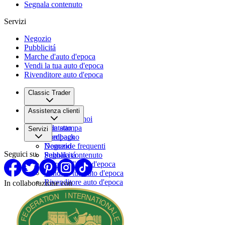
Segnala contenuto
Servizi
Negozio
Pubblicitá
Marche d'auto d'epoca
Vendi la tua auto d'epoca
Rivenditore auto d'epoca
Classic Trader
Chi siamo
Assistenza clienti
Lavora con noi
Sala stampa
Contatto
Servizi
Compagno
Feedback
Domande frequenti
Negozio
Seguici su
Segnala contenuto
Pubblicitá
Marche d'auto d'epoca
Vendi la tua auto d'epoca
Rivenditore auto d'epoca
In collaborazione con