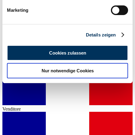
67 / 91
bestimmten Merkmalen (Fingerprinting) identifizieren
Marketing
Erfahren Sie mehr darüber, wie Ihre persönlichen Daten
verarbeitet werden, und legen Sie Ihre Präferenzen im
Abschnitt Einzelheiten
fest.
Details zeigen
Wir verwenden Cookies, um Inhalte und Anzeigen zu
personalisieren, Funktionen für soziale Medien anbieten
Cookies zulassen
zu können und die Zugriffe auf unsere Website zu
analysieren. Außerdem geben wir Informationen zu Ihrer
Nur notwendige Cookies
Verwendung unserer Website an unsere Partner für
soziale Medien, Werbung und Analysen weiter. Unsere
Partner führen diese Informationen möglicherweise mit
weiteren Daten zusammen, die Sie ihnen bereitgestellt
haben oder die sie im Rahmen Ihrer Nutzung der Dienste
gesammelt haben.
Datenschutzerklärung
Venditore