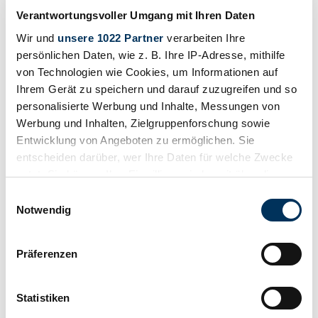
45.000 €
9 anni fa
Verantwortungsvoller Umgang mit Ihren Daten
Wir und
unsere 1022 Partner
verarbeiten Ihre
persönlichen Daten, wie z. B. Ihre IP-Adresse, mithilfe
von Technologien wie Cookies, um Informationen auf
Ihrem Gerät zu speichern und darauf zuzugreifen und so
personalisierte Werbung und Inhalte, Messungen von
Werbung und Inhalten, Zielgruppenforschung sowie
Entwicklung von Angeboten zu ermöglichen. Sie
entscheiden darüber, wer Ihre Daten für welche Zwecke
nutzt. Sie können Ihre Einwilligung jederzeit über die
Cookie-Erklärung oder durch Klicken auf das Privacy
Einwilligungsauswahl
Trigger Symbol ändern oder widerrufen
Notwendig
Wenn Sie es erlauben, würden wir auch gerne:
Venditore
Präferenzen
Informationen über Ihre geografische Lage
Tipo carrozzeria
Veicolo Commerciale (Piattaforma)
erfassen, welche bis auf einige Meter genau sein
Chilometraggio (lettura)
können
Statistiken
Non fornito
Ihr Gerät durch aktives Scannen nach
Potenza (kW/CV)