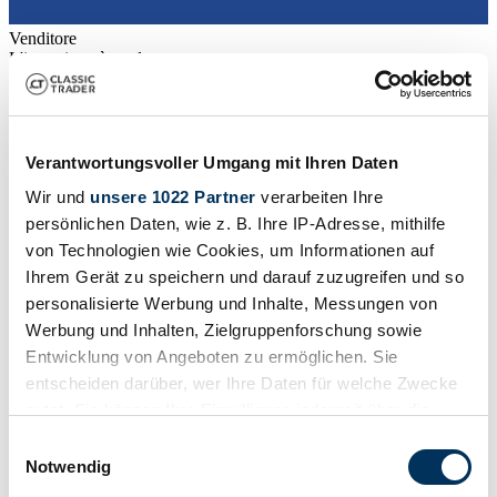
Venditore
L'inserzione è scaduta
Verantwortungsvoller Umgang mit Ihren Daten
Wir und
unsere 1022 Partner
verarbeiten Ihre
persönlichen Daten, wie z. B. Ihre IP-Adresse, mithilfe
von Technologien wie Cookies, um Informationen auf
Ihrem Gerät zu speichern und darauf zuzugreifen und so
personalisierte Werbung und Inhalte, Messungen von
Werbung und Inhalten, Zielgruppenforschung sowie
Entwicklung von Angeboten zu ermöglichen. Sie
entscheiden darüber, wer Ihre Daten für welche Zwecke
nutzt. Sie können Ihre Einwilligung jederzeit über die
Cookie-Erklärung oder durch Klicken auf das Privacy
Einwilligungsauswahl
1930 | Aero 662
Trigger Symbol ändern oder widerrufen
Notwendig
AERO 662 - HP 18 -