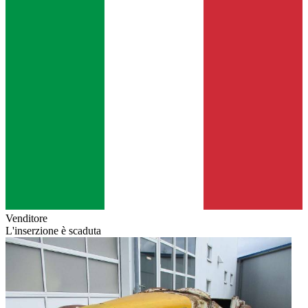
Venditore
L'inserzione è scaduta