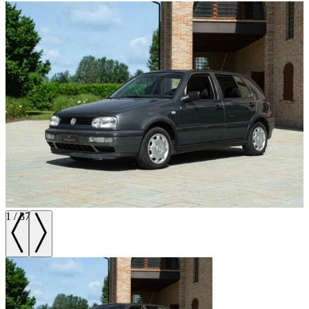
1
/
37