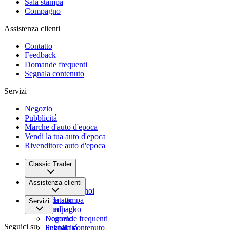
Sala stampa
Compagno
Assistenza clienti
Contatto
Feedback
Domande frequenti
Segnala contenuto
Servizi
Negozio
Pubblicitá
Marche d'auto d'epoca
Vendi la tua auto d'epoca
Rivenditore auto d'epoca
Classic Trader
Chi siamo
Assistenza clienti
Lavora con noi
Sala stampa
Contatto
Servizi
Compagno
Feedback
Domande frequenti
Negozio
Seguici su
Segnala contenuto
Pubblicitá