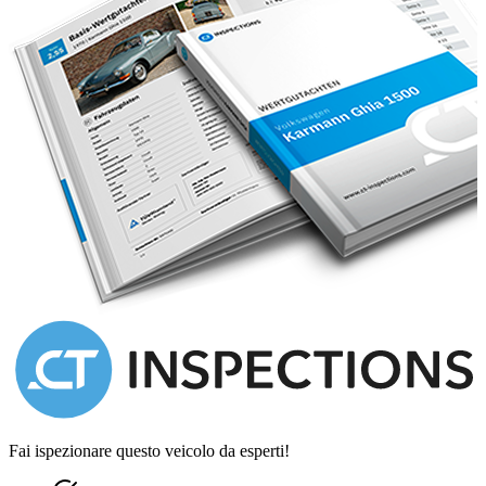
Link Motors Roma Tiburtina
Via Arduino, 40, 00162 Roma RM
Telefono 0648028583
Whatsapp 3249908170
-----------------------------------------------------------------------
La dotazione tecnica e gli accessori indicati nella presente scheda
potrebbero
non coincidere con l'effettivo equipaggiamento del veicolo,
a causa della non uniformita dei dati pubblicati dai diversi portali.
Ci scusiamo per l'inconveniente e vi invitiamo a verificare le
caratteristiche dello specifico veicolo.
Si declina ogni responsabilita per eventuali involontarie
incongruenze,
che non rappresentano in alcun modo un impegno contrattuale.
International deliveries
Bureaucracy management for export.Optionals: Iscritta ASI e/o FMI
Fai ispezionare questo veicolo da esperti!