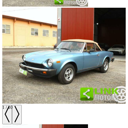
1
/
10