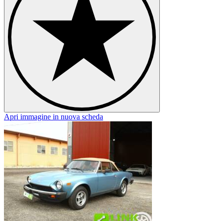
Apri immagine in nuova scheda
A