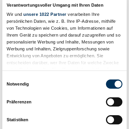
Verantwortungsvoller Umgang mit Ihren Daten
Wir und
unsere 1022 Partner
verarbeiten Ihre
persönlichen Daten, wie z. B. Ihre IP-Adresse, mithilfe
von Technologien wie Cookies, um Informationen auf
Ihrem Gerät zu speichern und darauf zuzugreifen und so
personalisierte Werbung und Inhalte, Messungen von
Werbung und Inhalten, Zielgruppenforschung sowie
Entwicklung von Angeboten zu ermöglichen. Sie
entscheiden darüber, wer Ihre Daten für welche Zwecke
nutzt. Sie können Ihre Einwilligung jederzeit über die
Cookie-Erklärung oder durch Klicken auf das Privacy
Einwilligungsauswahl
Trigger Symbol ändern oder widerrufen
Notwendig
Wenn Sie es erlauben, würden wir auch gerne:
Präferenzen
Salva
Informationen über Ihre geografische Lage
erfassen, welche bis auf einige Meter genau sein
können
Statistiken
Ihr Gerät durch aktives Scannen nach