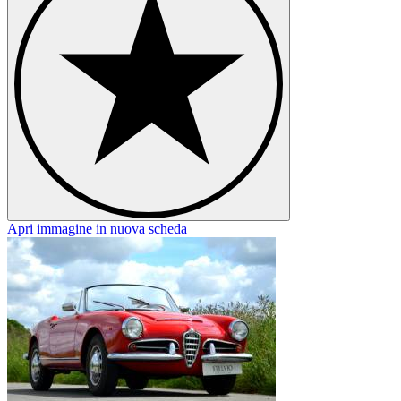
Apri immagine in nuova scheda
A