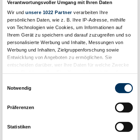
Verantwortungsvoller Umgang mit Ihren Daten
Wir und
unsere 1022 Partner
verarbeiten Ihre
persönlichen Daten, wie z. B. Ihre IP-Adresse, mithilfe
von Technologien wie Cookies, um Informationen auf
Ihrem Gerät zu speichern und darauf zuzugreifen und so
personalisierte Werbung und Inhalte, Messungen von
Werbung und Inhalten, Zielgruppenforschung sowie
Entwicklung von Angeboten zu ermöglichen. Sie
entscheiden darüber, wer Ihre Daten für welche Zwecke
nutzt. Sie können Ihre Einwilligung jederzeit über die
Cookie-Erklärung oder durch Klicken auf das Privacy
Einwilligungsauswahl
Trigger Symbol ändern oder widerrufen
Notwendig
Salva
Wenn Sie es erlauben, würden wir auch gerne:
Präferenzen
Informationen über Ihre geografische Lage
erfassen, welche bis auf einige Meter genau sein
können
Statistiken
Ihr Gerät durch aktives Scannen nach