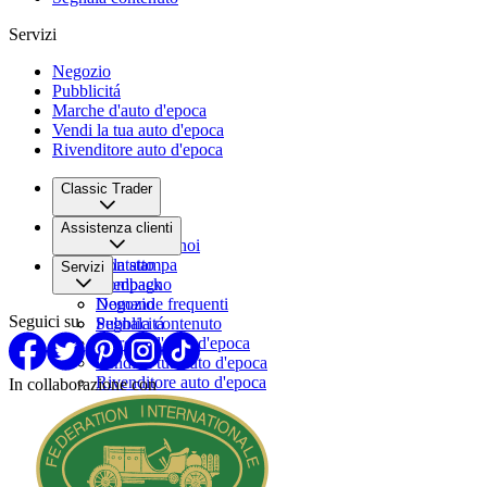
Servizi
Negozio
Pubblicitá
Marche d'auto d'epoca
Vendi la tua auto d'epoca
Rivenditore auto d'epoca
Classic Trader
Chi siamo
Assistenza clienti
Lavora con noi
Sala stampa
Contatto
Servizi
Compagno
Feedback
Domande frequenti
Negozio
Seguici su
Segnala contenuto
Pubblicitá
Marche d'auto d'epoca
Vendi la tua auto d'epoca
Rivenditore auto d'epoca
In collaborazione con