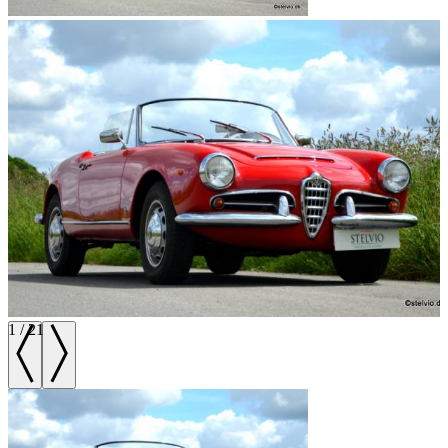
1
/
21