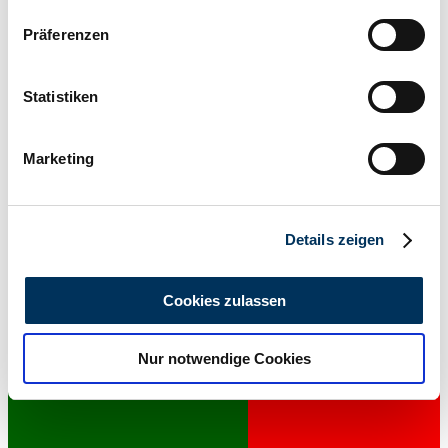
Wenn Sie es erlauben, würden wir auch gerne:
Präferenzen
Informationen über Ihre geografische Lage
erfassen, welche bis auf einige Meter genau sein
Concessionnaires
können
Statistiken
Ihr Gerät durch aktives Scannen nach
bestimmten Merkmalen (Fingerprinting) identifizieren
Marketing
Erfahren Sie mehr darüber, wie Ihre persönlichen Daten
verarbeitet werden, und legen Sie Ihre Präferenzen im
Abschnitt Einzelheiten
fest.
Details zeigen
Wir verwenden Cookies, um Inhalte und Anzeigen zu
personalisieren, Funktionen für soziale Medien anbieten
Cookies zulassen
zu können und die Zugriffe auf unsere Website zu
analysieren. Außerdem geben wir Informationen zu Ihrer
Nur notwendige Cookies
Verwendung unserer Website an unsere Partner für
soziale Medien, Werbung und Analysen weiter. Unsere
Partner führen diese Informationen möglicherweise mit
weiteren Daten zusammen, die Sie ihnen bereitgestellt