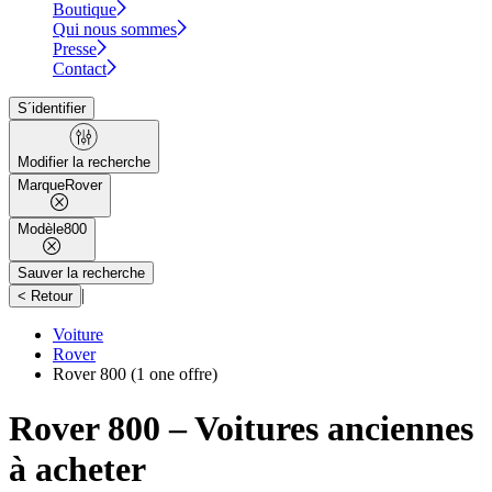
Boutique
Qui nous sommes
Presse
Contact
S´identifier
Modifier la recherche
Marque
Rover
Modèle
800
Sauver la recherche
|
< Retour
Voiture
Rover
Rover 800
(1 one offre)
Rover 800 – Voitures anciennes
à acheter