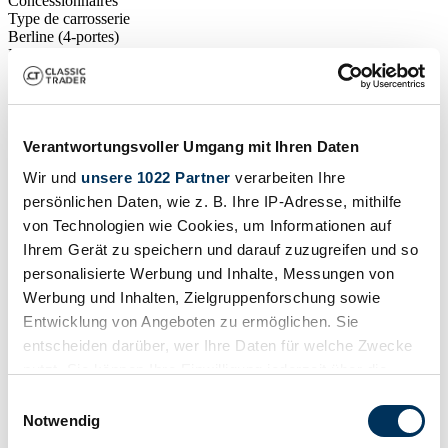
Concessionnaires
Type de carrosserie
Berline (4-portes)
Kilométrage (lire)
10 000 km
Puissance (kW/CV)
103 / 140
Verantwortungsvoller Umgang mit Ihren Daten
Wir und
unsere 1022 Partner
verarbeiten Ihre
persönlichen Daten, wie z. B. Ihre IP-Adresse, mithilfe
von Technologien wie Cookies, um Informationen auf
Ihrem Gerät zu speichern und darauf zuzugreifen und so
personalisierte Werbung und Inhalte, Messungen von
Werbung und Inhalten, Zielgruppenforschung sowie
Entwicklung von Angeboten zu ermöglichen. Sie
entscheiden darüber, wer Ihre Daten für welche Zwecke
nutzt. Sie können Ihre Einwilligung jederzeit über die
Cookie-Erklärung oder durch Klicken auf das Privacy
Einwilligungsauswahl
Trigger Symbol ändern oder widerrufen
Notwendig