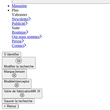
Magazine
Plus
S'abonner
Newsletter
Publicité
Suite
Boutique
Qui nous sommes
Presse
Contact
S´identifier
Modifier la recherche
Marque
Jensen
Modèle
Interceptor
Série de fabrication
MK III
Sauver la recherche
|
< Retour