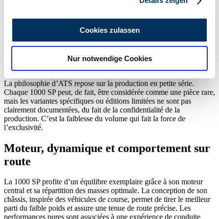
Details zeigen
Données techniques de l’ATS 1000 SP
Wir verwenden Cookies, um Inhalte und Anzeigen zu
personalisieren, Funktionen für soziale Medien anbieten
Variantes
Cookies zulassen
Année(s) de
Type de
Puissance
Cylindr
Modèle(s)
de
zu können und die Zugriffe auf unsere Website zu
construction
propulsion
(ch)
(
carrosserie
analysieren. Außerdem geben wir Informationen zu Ihrer
Nur notwendige Cookies
Verwendung unserer Website an unsere Partner für
Éditions spéciales et séries limitées
soziale Medien, Werbung und Analysen weiter. Unsere
Partner führen diese Informationen möglicherweise mit
La philosophie d’ATS repose sur la production en petite série.
Chaque 1000 SP peut, de fait, être considérée comme une pièce rare,
weiteren Daten zusammen, die Sie ihnen bereitgestellt
mais les variantes spécifiques ou éditions limitées ne sont pas
haben oder die sie im Rahmen Ihrer Nutzung der Dienste
clairement documentées, du fait de la confidentialité de la
gesammelt haben.
Datenschutzerklärung
production. C’est la faiblesse du volume qui fait la force de
l’exclusivité.
Moteur, dynamique et comportement sur
route
La 1000 SP profite d’un équilibre exemplaire grâce à son moteur
central et sa répartition des masses optimale. La conception de son
châssis, inspirée des véhicules de course, permet de tirer le meilleur
parti du faible poids et assure une tenue de route précise. Les
performances pures sont associées à une expérience de conduite