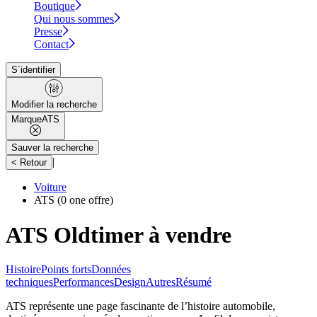
Boutique
Qui nous sommes
Presse
Contact
S´identifier
Modifier la recherche
Marque
ATS
Sauver la recherche
|
< Retour
Voiture
ATS
(0 one offre)
ATS Oldtimer à vendre
Histoire
Points forts
Données
techniques
Performances
Design
Autres
Résumé
ATS représente une page fascinante de l’histoire automobile,