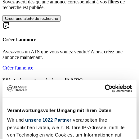
Soyez averti dès qu'une annonce correspondant à vos filtres de
recherche est publiée.
Créer une alerte de recherche
Créer l'annonce
Avez-vous un ATS que vous voulez vendre? Alors, créez une
annonce maintenant.
Créer l'annonce
Histoire et origine d’ATS
ATS, acronyme d’Automobili Turismo e Sport, a vu le jour en Italie
au début des années 1960. Issue du départ de plusieurs ingénieurs
talentueux de Ferrari, la marque incarne une volonté de rupture et
Verantwortungsvoller Umgang mit Ihren Daten
d’indépendance technique. Le projet ATS ne se limite pas à la
production de voitures routières ; dès son lancement, la structure
Wir und
unsere 1022 Partner
verarbeiten Ihre
s’oriente aussi vers la compétition automobile, notamment en
persönlichen Daten, wie z. B. Ihre IP-Adresse, mithilfe
Formule 1. Malgré une existence de courte durée, la marque a
imprimé sa personnalité au sein du monde automobile, en proposant
von Technologien wie Cookies, um Informationen auf
des véhicules qui combinaient technologie avancée et esthétique