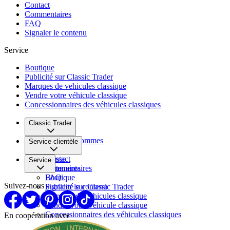
Contact
Commentaires
FAQ
Signaler le contenu
Service
Boutique
Publicité sur Classic Trader
Marques de vehicules classique
Vendre votre véhicule classique
Concessionnaires des véhicules classiques
Classic Trader
Qui nous sommes
Service clientèle
Carrière
Presse
Contact
Service
Partenaires
Commentaires
FAQ
Boutique
Suivez-nous
Signaler le contenu
Publicité sur Classic Trader
Marques de vehicules classique
Vendre votre véhicule classique
Concessionnaires des véhicules classiques
En coopération avec