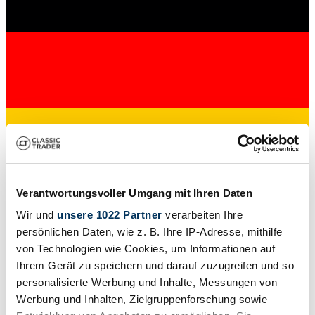
Concessionnaires
Verantwortungsvoller Umgang mit Ihren Daten
Type de carrosserie
Wir und
unsere 1022 Partner
verarbeiten Ihre
Coupé
Kilométrage (lire)
persönlichen Daten, wie z. B. Ihre IP-Adresse, mithilfe
924 km
von Technologien wie Cookies, um Informationen auf
Puissance (kW/CV)
Ihrem Gerät zu speichern und darauf zuzugreifen und so
221 / 300
personalisierte Werbung und Inhalte, Messungen von
Werbung und Inhalten, Zielgruppenforschung sowie