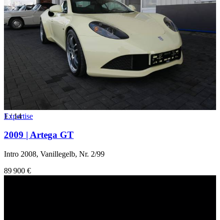
1
Expertise
/
14
2009 | Artega GT
Intro 2008, Vanillegelb, Nr. 2/99
89 900 €