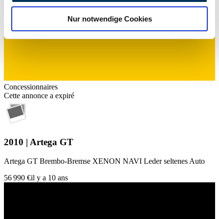
analysieren. Außerdem geben wir Informationen zu Ihrer
Nur notwendige Cookies
Verwendung unserer Website an unsere Partner für
soziale Medien, Werbung und Analysen weiter. Unsere
Partner führen diese Informationen möglicherweise mit
weiteren Daten zusammen, die Sie ihnen bereitgestellt
haben oder die sie im Rahmen Ihrer Nutzung der Dienste
gesammelt haben.
Datenschutzerklärung
Concessionnaires
Cette annonce a expiré
2010 | Artega GT
Artega GT Brembo-Bremse XENON NAVI Leder seltenes Auto
56 990 €
il y a 10 ans