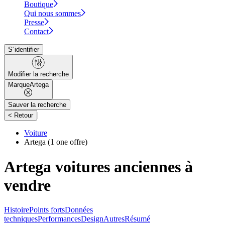
Boutique
Qui nous sommes
Presse
Contact
S´identifier
Modifier la recherche
Marque
Artega
Sauver la recherche
|
< Retour
Voiture
Artega
(1 one offre)
Artega voitures anciennes à
vendre
Histoire
Points forts
Données
techniques
Performances
Design
Autres
Résumé