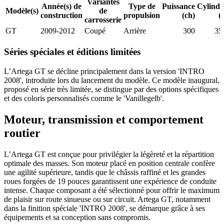
Variantes
Année(s) de
Type de
Puissance
Cylindr
Modèle(s)
de
construction
propulsion
(ch)
(
carrosserie
GT
2009-2012
Coupé
Arrière
300
35
Séries spéciales et éditions limitées
L’Artega GT se décline principalement dans la version 'INTRO
2008', introduite lors du lancement du modèle. Ce modèle inaugural,
proposé en série très limitée, se distingue par des options spécifiques
et des coloris personnalisés comme le 'Vanillegelb'.
Moteur, transmission et comportement
routier
L’Artega GT est conçue pour privilégier la légèreté et la répartition
optimale des masses. Son moteur placé en position centrale confère
une agilité supérieure, tandis que le châssis raffiné et les grandes
roues forgées de 19 pouces garantissent une expérience de conduite
intense. Chaque composant a été sélectionné pour offrir le maximum
de plaisir sur route sinueuse ou sur circuit. Artega GT, notamment
dans la finition spéciale 'INTRO 2008', se démarque grâce à ses
équipements et sa conception sans compromis.