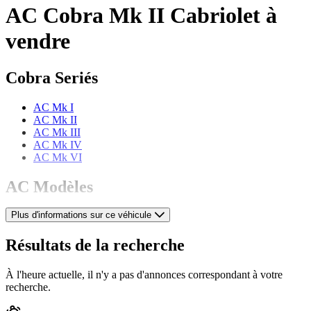
AC Cobra Mk II Cabriolet à
vendre
Cobra Seriés
AC Mk I
AC Mk II
AC Mk III
AC Mk IV
AC Mk VI
AC Modèles
Plus d'informations sur ce véhicule
AC 2 Litre
AC 428
AC Ace
Résultats de la recherche
AC Aceca
AC Six
À l'heure actuelle, il n'y a pas d'annonces correspondant à votre
recherche.