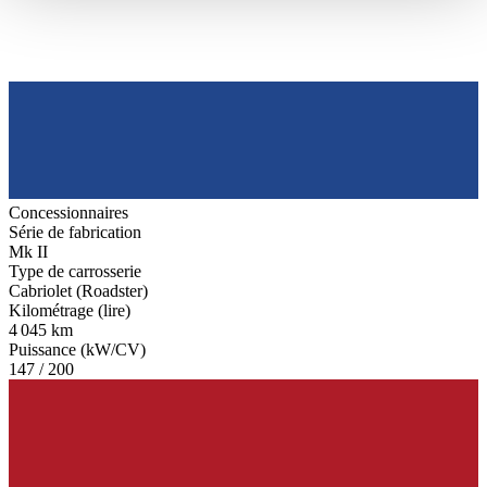
haben oder die sie im Rahmen Ihrer Nutzung der Dienste
gesammelt haben.
Datenschutzerklärung
Concessionnaires
Série de fabrication
Mk II
Type de carrosserie
Cabriolet (Roadster)
Kilométrage (lire)
4 045 km
Puissance (kW/CV)
147 / 200