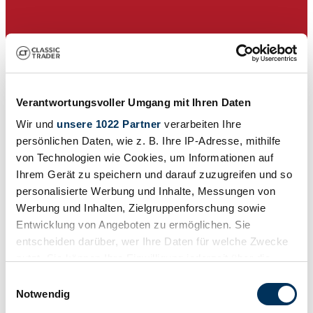
Verantwortungsvoller Umgang mit Ihren Daten
Wir und
unsere 1022 Partner
verarbeiten Ihre
persönlichen Daten, wie z. B. Ihre IP-Adresse, mithilfe
von Technologien wie Cookies, um Informationen auf
Ihrem Gerät zu speichern und darauf zuzugreifen und so
personalisierte Werbung und Inhalte, Messungen von
Werbung und Inhalten, Zielgruppenforschung sowie
Entwicklung von Angeboten zu ermöglichen. Sie
Concessionnaires
entscheiden darüber, wer Ihre Daten für welche Zwecke
Cette annonce a expiré
nutzt. Sie können Ihre Einwilligung jederzeit über die
Cookie-Erklärung oder durch Klicken auf das Privacy
Einwilligungsauswahl
Trigger Symbol ändern oder widerrufen
Notwendig