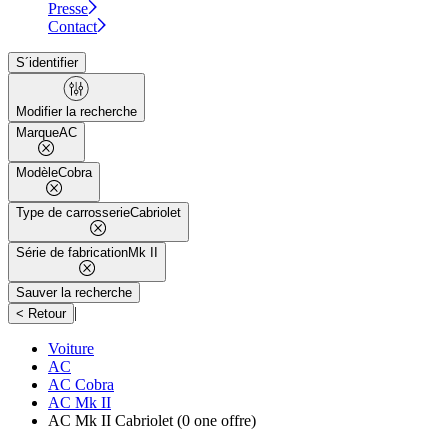
Presse
Contact
S´identifier
Modifier la recherche
Marque
AC
Modèle
Cobra
Type de carrosserie
Cabriolet
Série de fabrication
Mk II
Sauver la recherche
|
< Retour
Voiture
AC
AC Cobra
AC Mk II
AC Mk II Cabriolet
(0 one offre)