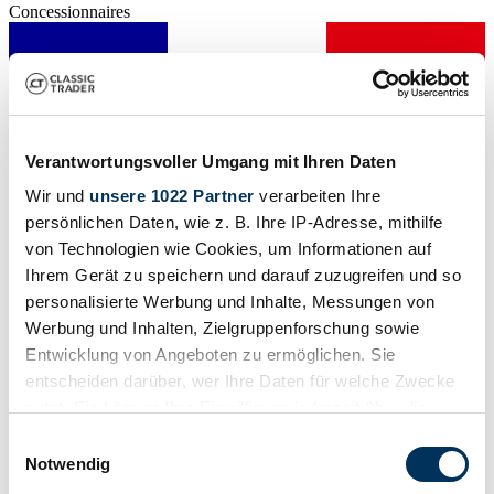
Concessionnaires
Verantwortungsvoller Umgang mit Ihren Daten
Wir und
unsere 1022 Partner
verarbeiten Ihre
persönlichen Daten, wie z. B. Ihre IP-Adresse, mithilfe
von Technologien wie Cookies, um Informationen auf
Ihrem Gerät zu speichern und darauf zuzugreifen und so
personalisierte Werbung und Inhalte, Messungen von
Werbung und Inhalten, Zielgruppenforschung sowie
Entwicklung von Angeboten zu ermöglichen. Sie
entscheiden darüber, wer Ihre Daten für welche Zwecke
Concessionnaires
nutzt. Sie können Ihre Einwilligung jederzeit über die
Cette annonce a expiré
Cookie-Erklärung oder durch Klicken auf das Privacy
Einwilligungsauswahl
Trigger Symbol ändern oder widerrufen
Notwendig