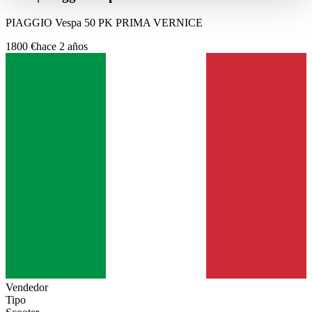
haben oder die sie im Rahmen Ihrer Nutzung der Dienste
PIAGGIO Vespa 50 PK PRIMA VERNICE
gesammelt haben.
Datenschutzerklärung
1800 €
hace 2 años
Vendedor
Tipo