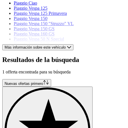
Piaggio Ciao
Piaggio Vespa 125
Piaggio Vespa 125 Primavera
Piaggio Vespa 150
Piaggio Vespa 150 "Struzzo" VL
Piaggio Vespa 150 GS
Piaggio Vespa 160 GS
Piaggio Vespa 50 N Special
Piaggio Vespa 50 R
Más información sobre este vehículo
Piaggio Vespa 50 S
Piaggio Vespa 50 Special
Resultados de la búsqueda
Piaggio Vespa 50 SS
1 offerta encontrada para su búsqueda
Nuevas ofertas primero