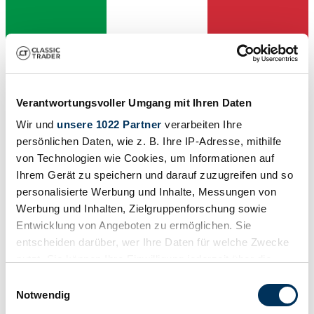
Verantwortungsvoller Umgang mit Ihren Daten
Vendedor
Wir und
unsere 1022 Partner
verarbeiten Ihre
persönlichen Daten, wie z. B. Ihre IP-Adresse, mithilfe
von Technologien wie Cookies, um Informationen auf
Ihrem Gerät zu speichern und darauf zuzugreifen und so
personalisierte Werbung und Inhalte, Messungen von
Werbung und Inhalten, Zielgruppenforschung sowie
Entwicklung von Angeboten zu ermöglichen. Sie
entscheiden darüber, wer Ihre Daten für welche Zwecke
nutzt. Sie können Ihre Einwilligung jederzeit über die
Cookie-Erklärung oder durch Klicken auf das Privacy
Einwilligungsauswahl
Trigger Symbol ändern oder widerrufen
Notwendig