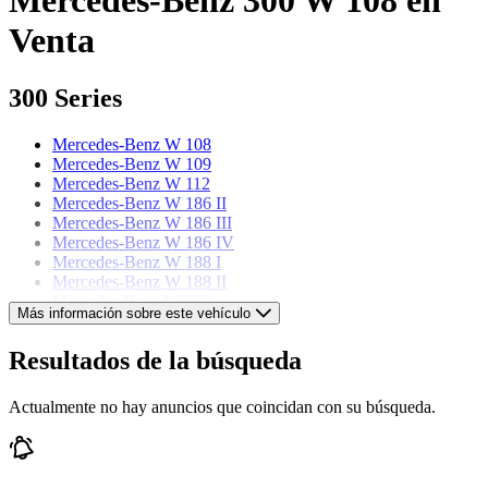
Venta
300 Series
Mercedes-Benz W 108
Mercedes-Benz W 109
Mercedes-Benz W 112
Mercedes-Benz W 186 II
Mercedes-Benz W 186 III
Mercedes-Benz W 186 IV
Mercedes-Benz W 188 I
Mercedes-Benz W 188 II
Mercedes-Benz W 189
Más información sobre este vehículo
Mercedes-Benz models
Resultados de la búsqueda
Mercedes-Benz 123
Actualmente no hay anuncios que coincidan con su búsqueda.
Mercedes-Benz 170
Mercedes-Benz 190
Mercedes-Benz 220
Mercedes-Benz 250