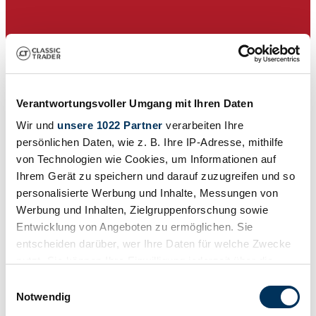
Verantwortungsvoller Umgang mit Ihren Daten
Wir und
unsere 1022 Partner
verarbeiten Ihre
persönlichen Daten, wie z. B. Ihre IP-Adresse, mithilfe
von Technologien wie Cookies, um Informationen auf
Ihrem Gerät zu speichern und darauf zuzugreifen und so
personalisierte Werbung und Inhalte, Messungen von
Werbung und Inhalten, Zielgruppenforschung sowie
Vendedor
Entwicklung von Angeboten zu ermöglichen. Sie
Anuncio caducado
entscheiden darüber, wer Ihre Daten für welche Zwecke
nutzt. Sie können Ihre Einwilligung jederzeit über die
Cookie-Erklärung oder durch Klicken auf das Privacy
Einwilligungsauswahl
Trigger Symbol ändern oder widerrufen
Notwendig