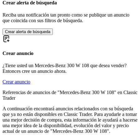
Mercedes-Benz 280
Crear alerta de búsqueda
Mercedes-Benz E-Class
Mercedes-Benz G-Class
Reciba una notificación tan pronto como se publique un anuncio
Mercedes-Benz Ponton
que coincida con sus filtros de búsqueda.
Mercedes-Benz S-Class
Mercedes-Benz SL-Class
Crear alerta de búsqueda
Mercedes-Benz SLK
Crear anuncio
¿Tiene usted un Mercedes-Benz 300 W 108 que desea vender?
Entonces cree un anuncio ahora.
Crear anuncio
Referencias de anuncios de "Mercedes-Benz 300 W 108" en Classic
Trader
A continuación encontrará anuncios relacionados con su búsqueda
que ya no están disponibles en Classic Trader. Para ayudarle a tomar
una mejor decisión de compra, esta información le ayudará a hacerse
una mejor idea de la disponibilidad, evolución del valor y precio
actual de un anuncio de "Mercedes-Benz 300 W 108".