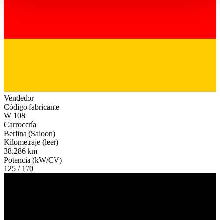
haben oder die sie im Rahmen Ihrer Nutzung der Dienste
gesammelt haben.
Datenschutzerklärung
Vendedor
Código fabricante
W 108
Carrocería
Berlina (Saloon)
Kilometraje (leer)
38.286 km
Potencia (kW/CV)
125 / 170