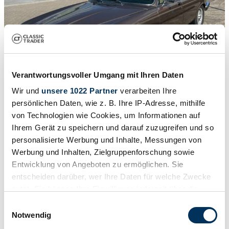
Verantwortungsvoller Umgang mit Ihren Daten
Wir und
unsere 1022 Partner
verarbeiten Ihre
persönlichen Daten, wie z. B. Ihre IP-Adresse, mithilfe
von Technologien wie Cookies, um Informationen auf
1
/
8
Ihrem Gerät zu speichern und darauf zuzugreifen und so
1984 | Jaguar Sovereign H.E. V12
personalisierte Werbung und Inhalte, Messungen von
Jaguar Sovereign HE | 1984 | Route 66 Auctions - For sale by
Werbung und Inhalten, Zielgruppenforschung sowie
auction. Estimate 7500 EUR
Entwicklung von Angeboten zu ermöglichen. Sie
entscheiden darüber, wer Ihre Daten für welche Zwecke
Vehículo de subasta
nutzt. Sie können Ihre Einwilligung jederzeit über die
Cookie-Erklärung oder durch Klicken auf das Privacy
Einwilligungsauswahl
Trigger Symbol ändern oder widerrufen
Notwendig