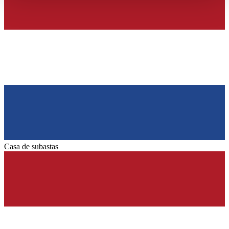
haben oder die sie im Rahmen Ihrer Nutzung der Dienste
gesammelt haben.
Datenschutzerklärung
Casa de subastas