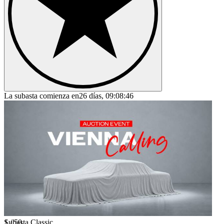
La subasta comienza en
26 días, 09:08:46
1
Subasta Classic
/
50