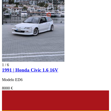
1
/
6
1991 | Honda Civic 1.6 16V
Modelo ED6
8000 €