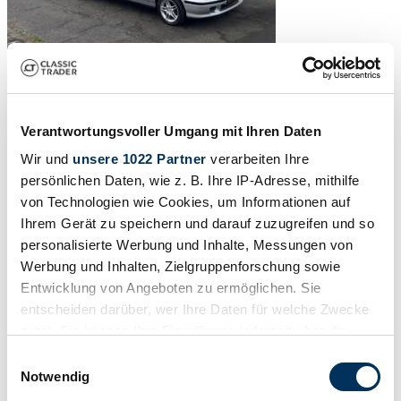
Verantwortungsvoller Umgang mit Ihren Daten
Wir und
unsere 1022 Partner
verarbeiten Ihre
persönlichen Daten, wie z. B. Ihre IP-Adresse, mithilfe
von Technologien wie Cookies, um Informationen auf
Ihrem Gerät zu speichern und darauf zuzugreifen und so
personalisierte Werbung und Inhalte, Messungen von
Werbung und Inhalten, Zielgruppenforschung sowie
Entwicklung von Angeboten zu ermöglichen. Sie
entscheiden darüber, wer Ihre Daten für welche Zwecke
nutzt. Sie können Ihre Einwilligung jederzeit über die
Cookie-Erklärung oder durch Klicken auf das Privacy
Einwilligungsauswahl
Trigger Symbol ändern oder widerrufen
Notwendig
1
/
50
2000 | Honda Civic