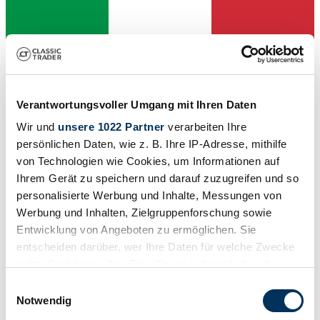
Händler
Verantwortungsvoller Umgang mit Ihren Daten
Abgelaufenes Inserat
Wir und
unsere 1022 Partner
verarbeiten Ihre
persönlichen Daten, wie z. B. Ihre IP-Adresse, mithilfe
von Technologien wie Cookies, um Informationen auf
Ihrem Gerät zu speichern und darauf zuzugreifen und so
personalisierte Werbung und Inhalte, Messungen von
Werbung und Inhalten, Zielgruppenforschung sowie
Entwicklung von Angeboten zu ermöglichen. Sie
entscheiden darüber, wer Ihre Daten für welche Zwecke
nutzt. Sie können Ihre Einwilligung jederzeit über die
Cookie-Erklärung oder durch Klicken auf das Privacy
Einwilligungsauswahl
Trigger Symbol ändern oder widerrufen
Notwendig
1952 | Iso Rivolta Isomoto 125