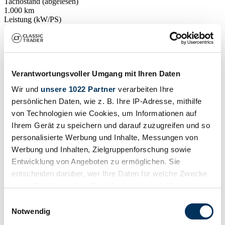
Tachostand (abgelesen)
1.000 km
Leistung (kW/PS)
2 / 3
Verantwortungsvoller Umgang mit Ihren Daten
Wir und
unsere 1022 Partner
verarbeiten Ihre
persönlichen Daten, wie z. B. Ihre IP-Adresse, mithilfe
von Technologien wie Cookies, um Informationen auf
Ihrem Gerät zu speichern und darauf zuzugreifen und so
personalisierte Werbung und Inhalte, Messungen von
Werbung und Inhalten, Zielgruppenforschung sowie
Entwicklung von Angeboten zu ermöglichen. Sie
entscheiden darüber, wer Ihre Daten für welche Zwecke
nutzt. Sie können Ihre Einwilligung jederzeit über die
Cookie-Erklärung oder durch Klicken auf das Privacy
Einwilligungsauswahl
Händler
Trigger Symbol ändern oder widerrufen
Notwendig