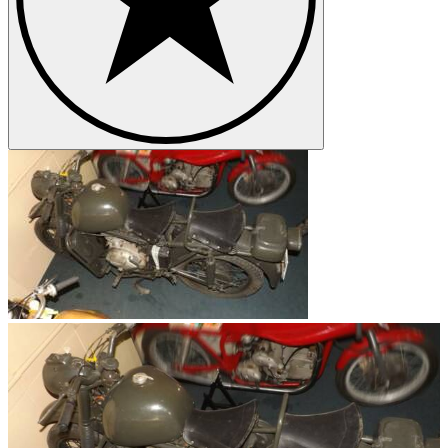
Hubraum bis 741 Kubikzentimetern.
Ab 1925 stellte Bianchi Sport-Motorräder her, die auch für
Rennveranstaltungen eingesetzt wurden. Bis 1930 waren diese
Motorräder die erfolgreichsten italienischen im Motorsport. Die
Produktion von sportlichen Motorrädern wurde auch in den 1930ern
erfolgreich aufrecht gehalten, wenngleich eine vierzylindrige
Supersportversion nicht über die Prototypenphase hinaus gelangte.
In den 1920ern und 1930ern stellte Bianchi auch einige Limousinen
her, von denen der S8 die Bekannteste war.
Bianchi - Zweiter Weltkrieg bis heute
Während des Zweiten Weltkriegs stellte Bianchi zunächst Trucks für
das italienische Militär her, bevor schwere Bombardierungen die
Werke nahezu vollständig zerstörten. Gerade als 1946 die Werke
wieder vollständig aufgebaut waren, starb Firmengründer Edoardo
Bianchi und das Unternehmen ging auf dessen Sohn über. Bianchi
nahm die Produktion von Fahrrädern, Motorrädern und Autos
wieder auf.
In der Motorradproduktion wurde schnell wieder eine Vielzahl an
Modellen angeboten. Dazu zählten im Bereich der Achtelliter-
Maschinen die Bianchina, die Aquilotto sowie die Bernina. Die