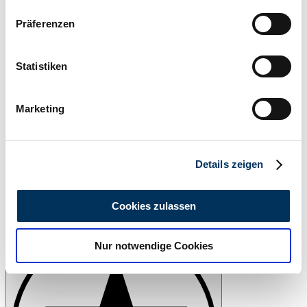
Wenn Sie es erlauben, würden wir auch gerne:
Präferenzen
Informationen über Ihre geografische Lage
erfassen, welche bis auf einige Meter genau sein
können
Statistiken
Ihr Gerät durch aktives Scannen nach
bestimmten Merkmalen (Fingerprinting) identifizieren
Marketing
Erfahren Sie mehr darüber, wie Ihre persönlichen Daten
verarbeitet werden, und legen Sie Ihre Präferenzen im
Abschnitt Einzelheiten
fest.
Details zeigen
Wir verwenden Cookies, um Inhalte und Anzeigen zu
personalisieren, Funktionen für soziale Medien anbieten
Cookies zulassen
Händler
zu können und die Zugriffe auf unsere Website zu
Fahrzeug ansehen
analysieren. Außerdem geben wir Informationen zu Ihrer
Nur notwendige Cookies
Verwendung unserer Website an unsere Partner für
soziale Medien, Werbung und Analysen weiter. Unsere
Partner führen diese Informationen möglicherweise mit
weiteren Daten zusammen, die Sie ihnen bereitgestellt