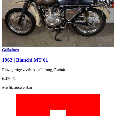
1
Gutachten
/
7
1962 | Bianchi MT 61
Einzigartige zivile Ausführung, Rarität
6.450 €
MwSt. ausweisbar