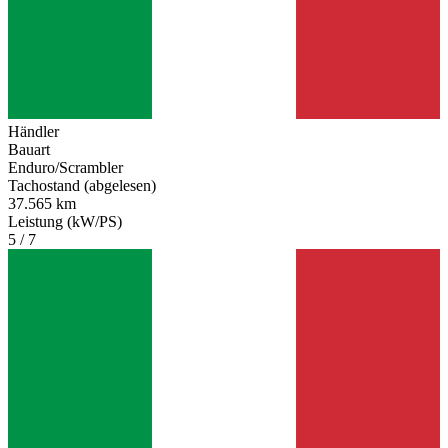
Bianchi 50
Bianchi Aquilotto
Bianchi Cesare
Bianchi MT 61
Bianchi Stelvio 250
Händler
Bauart
Enduro/Scrambler
Tachostand (abgelesen)
37.565 km
Leistung (kW/PS)
5 / 7