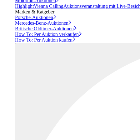
Motorrad-Auktionen
Highlight
Vienna Calling
Auktionsveranstaltung mit Live-Besic
Marken & Ratgeber
Porsche-Auktionen
Mercedes-Benz-Auktionen
Britische Oldtimer-Auktionen
How To: Per Auktion verkaufen
How To: Per Auktion kaufen