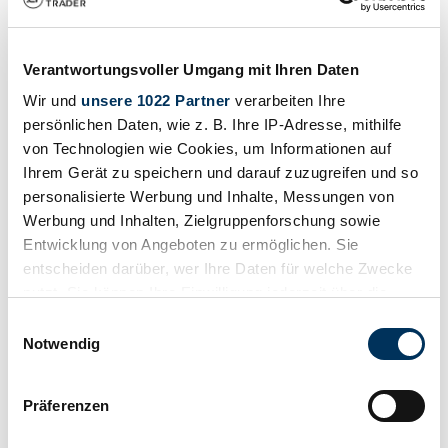
Drucken
Verantwortungsvoller Umgang mit Ihren Daten
Wir und
unsere 1022 Partner
verarbeiten Ihre
persönlichen Daten, wie z. B. Ihre IP-Adresse, mithilfe
von Technologien wie Cookies, um Informationen auf
Ihrem Gerät zu speichern und darauf zuzugreifen und so
personalisierte Werbung und Inhalte, Messungen von
Werbung und Inhalten, Zielgruppenforschung sowie
Entwicklung von Angeboten zu ermöglichen. Sie
entscheiden darüber, wer Ihre Daten für welche Zwecke
nutzt. Sie können Ihre Einwilligung jederzeit über die
Cookie-Erklärung oder durch Klicken auf das Privacy
Einwilligungsauswahl
Trigger Symbol ändern oder widerrufen
Notwendig
Wenn Sie es erlauben, würden wir auch gerne:
Teilen
Präferenzen
Alle Services zu diesem Fahrzeug
Informationen über Ihre geografische Lage
1991 | Suzuki SJ Samurai
erfassen, welche bis auf einige Meter genau sein