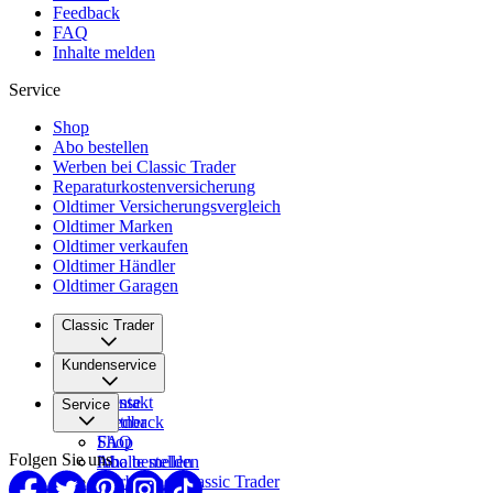
Feedback
FAQ
Inhalte melden
Service
Shop
Abo bestellen
Werben bei Classic Trader
Reparaturkostenversicherung
Oldtimer Versicherungsvergleich
Oldtimer Marken
Oldtimer verkaufen
Oldtimer Händler
Oldtimer Garagen
Classic Trader
Über uns
Kundenservice
Karriere
Presse
Kontakt
Service
Partner
Feedback
FAQ
Shop
Folgen Sie uns
Inhalte melden
Abo bestellen
Werben bei Classic Trader