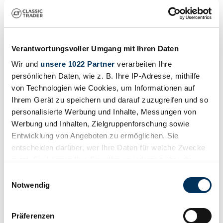
Suchergebnisse
Zur Zeit sind keine passenden Inserate zu Ihrer Suche veröffentlicht.
Verantwortungsvoller Umgang mit Ihren Daten
Wir und
unsere 1022 Partner
verarbeiten Ihre
Benachrichtigung erstellen
persönlichen Daten, wie z. B. Ihre IP-Adresse, mithilfe
von Technologien wie Cookies, um Informationen auf
Lassen Sie sich benachrichtigen, sobald ein Inserat veröffentlicht
Ihrem Gerät zu speichern und darauf zuzugreifen und so
wird, das Ihren Suchkriterien entspricht.
personalisierte Werbung und Inhalte, Messungen von
Suchauftrag einrichten
Werbung und Inhalten, Zielgruppenforschung sowie
Entwicklung von Angeboten zu ermöglichen. Sie
entscheiden darüber, wer Ihre Daten für welche Zwecke
Fahrzeug inserieren
nutzt. Sie können Ihre Einwilligung jederzeit über die
Cookie-Erklärung oder durch Klicken auf das Privacy
Sie haben einen Surtees, den Sie verkaufen wollen? Dann erstellen
Einwilligungsauswahl
Sie jetzt ein Inserat.
Trigger Symbol ändern oder widerrufen
Notwendig
Fahrzeug inserieren
Wenn Sie es erlauben, würden wir auch gerne:
Präferenzen
"Surtees" Inserats-Referenzen von Classic Trader
Informationen über Ihre geografische Lage