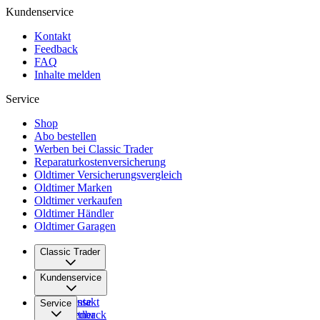
Kundenservice
Kontakt
Feedback
FAQ
Inhalte melden
Service
Shop
Abo bestellen
Werben bei Classic Trader
Reparaturkostenversicherung
Oldtimer Versicherungsvergleich
Oldtimer Marken
Oldtimer verkaufen
Oldtimer Händler
Oldtimer Garagen
Classic Trader
Über uns
Kundenservice
Karriere
Presse
Kontakt
Service
Partner
Feedback