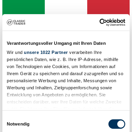
Verantwortungsvoller Umgang mit Ihren Daten
Wir und
unsere 1022 Partner
verarbeiten Ihre
persönlichen Daten, wie z. B. Ihre IP-Adresse, mithilfe
von Technologien wie Cookies, um Informationen auf
Händler
Ihrem Gerät zu speichern und darauf zuzugreifen und so
Baureihe
Typ 57
personalisierte Werbung und Inhalte, Messungen von
Karosserieform
Werbung und Inhalten, Zielgruppenforschung sowie
Kleinwagen
Entwicklung von Angeboten zu ermöglichen. Sie
Tachostand (abgelesen)
184.816 km
entscheiden darüber, wer Ihre Daten für welche Zwecke
Leistung (kW/PS)
nutzt. Sie können Ihre Einwilligung jederzeit über die
108 / 147
Cookie-Erklärung oder durch Klicken auf das Privacy
Einwilligungsauswahl
Trigger Symbol ändern oder widerrufen
Notwendig