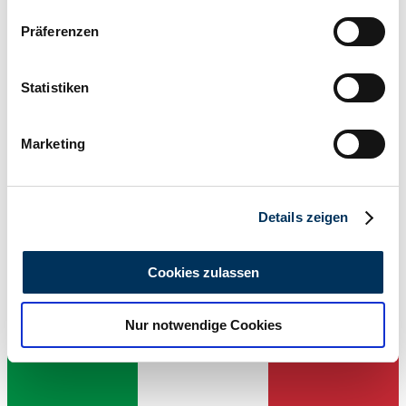
Wenn Sie es erlauben, würden wir auch gerne:
Präferenzen
Informationen über Ihre geografische Lage
erfassen, welche bis auf einige Meter genau sein
können
Statistiken
Ihr Gerät durch aktives Scannen nach
bestimmten Merkmalen (Fingerprinting) identifizieren
Marketing
Erfahren Sie mehr darüber, wie Ihre persönlichen Daten
verarbeitet werden, und legen Sie Ihre Präferenzen im
Abschnitt Einzelheiten
fest.
Details zeigen
Wir verwenden Cookies, um Inhalte und Anzeigen zu
Händler
personalisieren, Funktionen für soziale Medien anbieten
Cookies zulassen
zu können und die Zugriffe auf unsere Website zu
analysieren. Außerdem geben wir Informationen zu Ihrer
Nur notwendige Cookies
Verwendung unserer Website an unsere Partner für
soziale Medien, Werbung und Analysen weiter. Unsere
Partner führen diese Informationen möglicherweise mit
weiteren Daten zusammen, die Sie ihnen bereitgestellt