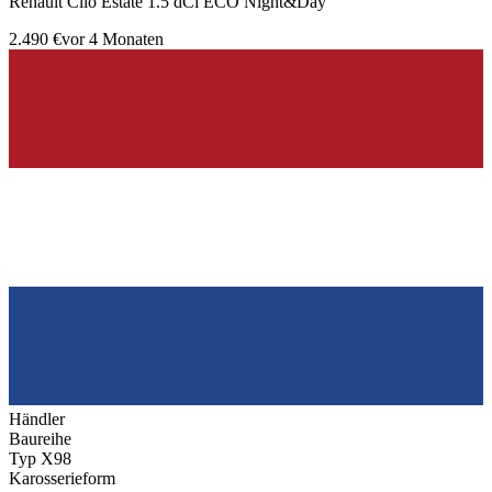
Renault Clio Estate 1.5 dCi ECO Night&Day
2.490 €
vor 4 Monaten
Händler
Baureihe
Typ X98
Karosserieform