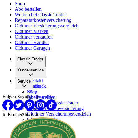
Shop
Abo bestellen
Werben bei Classic Trader
Reparaturkostenversicherung
Oldtimer Versicherungsvergleich
Oldtimer Marken
Oldtimer verkaufen
Oldtimer Händler
Oldtimer Garagen
Classic Trader
Über uns
Kundenservice
Karriere
Presse
Kontakt
Service
Partner
Feedback
FAQ
Shop
Folgen Sie uns
Inhalte melden
Abo bestellen
Werben bei Classic Trader
Reparaturkostenversicherung
Oldtimer Versicherungsvergleich
In Kooperation mit
Oldtimer Marken
Oldtimer verkaufen
Oldtimer Händler
Oldtimer Garagen