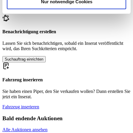
Nur notwendige Cookies
Verwendung unserer Website an unsere Partner für
Zur Zeit sind keine passenden Inserate zu Ihrer Suche veröffentlicht.
soziale Medien, Werbung und Analysen weiter. Unsere
Partner führen diese Informationen möglicherweise mit
weiteren Daten zusammen, die Sie ihnen bereitgestellt
haben oder die sie im Rahmen Ihrer Nutzung der Dienste
Benachrichtigung erstellen
gesammelt haben.
Datenschutzerklärung
Lassen Sie sich benachrichtigen, sobald ein Inserat veröffentlicht
wird, das Ihren Suchkriterien entspricht.
Suchauftrag einrichten
Fahrzeug inserieren
Sie haben einen Piper, den Sie verkaufen wollen? Dann erstellen Sie
jetzt ein Inserat.
Fahrzeug inserieren
Bald endende Auktionen
Alle Auktionen ansehen