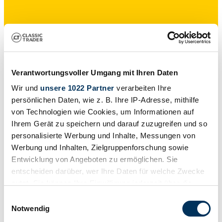
Händler
Baureihe
W 240
Verantwortungsvoller Umgang mit Ihren Daten
Karosserieform
Limousine (4-Türen)
Wir und
unsere 1022 Partner
verarbeiten Ihre
Tachostand (abgelesen)
persönlichen Daten, wie z. B. Ihre IP-Adresse, mithilfe
69.700 km
von Technologien wie Cookies, um Informationen auf
Leistung (kW/PS)
405 / 551
Ihrem Gerät zu speichern und darauf zuzugreifen und so
personalisierte Werbung und Inhalte, Messungen von
Werbung und Inhalten, Zielgruppenforschung sowie
Entwicklung von Angeboten zu ermöglichen. Sie
entscheiden darüber, wer Ihre Daten für welche Zwecke
nutzt. Sie können Ihre Einwilligung jederzeit über die
Cookie-Erklärung oder durch Klicken auf das Privacy
Einwilligungsauswahl
Trigger Symbol ändern oder widerrufen
Notwendig