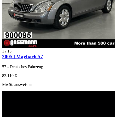
1
/
15
2005 | Maybach 57
57 - Deutsches Fahrzeug
82.110 €
MwSt. ausweisbar