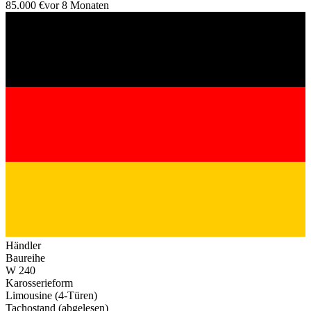
85.000 €
vor 8 Monaten
Händler
Baureihe
W 240
Karosserieform
Limousine (4-Türen)
Tachostand (abgelesen)