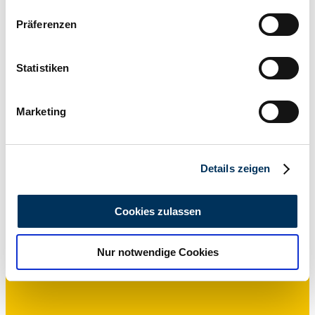
Wenn Sie es erlauben, würden wir auch gerne:
Präferenzen
Informationen über Ihre geografische Lage
erfassen, welche bis auf einige Meter genau sein
können
Statistiken
Ihr Gerät durch aktives Scannen nach
bestimmten Merkmalen (Fingerprinting) identifizieren
Händler
Marketing
Erfahren Sie mehr darüber, wie Ihre persönlichen Daten
verarbeitet werden, und legen Sie Ihre Präferenzen im
Abschnitt Einzelheiten
fest.
Details zeigen
Wir verwenden Cookies, um Inhalte und Anzeigen zu
personalisieren, Funktionen für soziale Medien anbieten
Cookies zulassen
zu können und die Zugriffe auf unsere Website zu
analysieren. Außerdem geben wir Informationen zu Ihrer
Nur notwendige Cookies
Verwendung unserer Website an unsere Partner für
soziale Medien, Werbung und Analysen weiter. Unsere
Partner führen diese Informationen möglicherweise mit
weiteren Daten zusammen, die Sie ihnen bereitgestellt