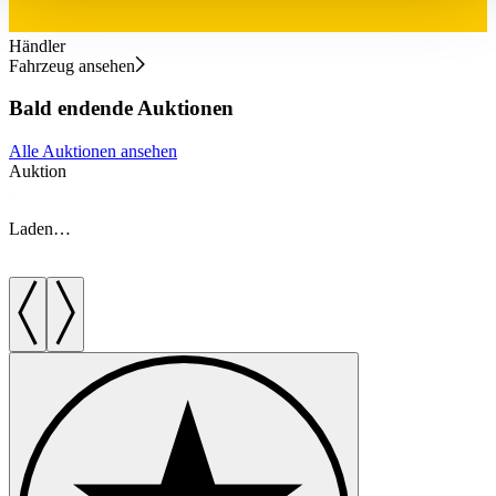
haben oder die sie im Rahmen Ihrer Nutzung der Dienste
gesammelt haben.
Datenschutzerklärung
Händler
Fahrzeug ansehen
Bald endende Auktionen
Alle Auktionen ansehen
Auktion
A
Laden…