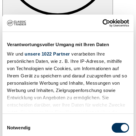
Drucken
Verantwortungsvoller Umgang mit Ihren Daten
Wir und
unsere 1022 Partner
verarbeiten Ihre
persönlichen Daten, wie z. B. Ihre IP-Adresse, mithilfe
von Technologien wie Cookies, um Informationen auf
Ihrem Gerät zu speichern und darauf zuzugreifen und so
personalisierte Werbung und Inhalte, Messungen von
Werbung und Inhalten, Zielgruppenforschung sowie
Entwicklung von Angeboten zu ermöglichen. Sie
entscheiden darüber, wer Ihre Daten für welche Zwecke
nutzt. Sie können Ihre Einwilligung jederzeit über die
Cookie-Erklärung oder durch Klicken auf das Privacy
Einwilligungsauswahl
Trigger Symbol ändern oder widerrufen
Notwendig
Teilen
Alle Services zu diesem Fahrzeug