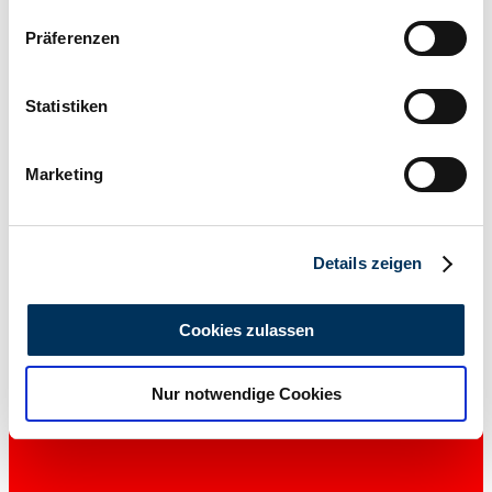
2005 | Maybach 57
Wenn Sie es erlauben, würden wir auch gerne:
Präferenzen
57 - Deutsches Fahrzeug
Informationen über Ihre geografische Lage
erfassen, welche bis auf einige Meter genau sein
82.110 €
können
Statistiken
MwSt. ausweisbar
Ihr Gerät durch aktives Scannen nach
bestimmten Merkmalen (Fingerprinting) identifizieren
2005 | Maybach 57
Marketing
Erfahren Sie mehr darüber, wie Ihre persönlichen Daten
57 - Deutsches Fahrzeug
verarbeitet werden, und legen Sie Ihre Präferenzen im
82.110 €
Abschnitt Einzelheiten
fest.
Details zeigen
MwSt. ausweisbar
Wir verwenden Cookies, um Inhalte und Anzeigen zu
personalisieren, Funktionen für soziale Medien anbieten
Cookies zulassen
zu können und die Zugriffe auf unsere Website zu
analysieren. Außerdem geben wir Informationen zu Ihrer
Nur notwendige Cookies
Verwendung unserer Website an unsere Partner für
soziale Medien, Werbung und Analysen weiter. Unsere
Partner führen diese Informationen möglicherweise mit
weiteren Daten zusammen, die Sie ihnen bereitgestellt