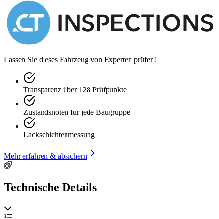
Durchschnittsverbrauch ca. 16 l/100 km
110-Liter-Tank für souveräne Langstrecken
Lassen Sie dieses Fahrzeug von Experten prüfen!
Historie & Zustand
Neupreis: 347.000 netto
Transparenz über 128 Prüfpunkte
Zustandsnoten für jede Baugruppe
Deutsche Erstauslieferung
Lackschichtenmessung
Technische Wartung:
Umwälzpumpe für Niedertemperatur-Wasserkreislauf neu
Mehr erfahren & absichern
befüllt und entlüftet (Rechnung ca. 500 )
Technische Details
Ausstattung (Auszug)
Der Maybach 57 überzeugt mit einer außergewöhnlich