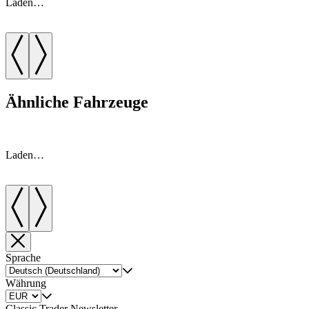
Laden…
DVD-Player, Kopfhörer im Fond, Freisprecheinrichtung
Feuerlöscher, Innenraum- und Heckdeckelabsicherung
Diese Maybach 57 Limousine ist eine seltene Gelegenheit für
Ähnliche Fahrzeuge
Kenner und Sammler, die kompromisslosen Luxus, diskrete
Eleganz und beeindruckende Technik in einem deutschen
Originalfahrzeug suchen. Ein Fahrzeug für höchste
Ansprüche damals wie heute.
Laden…
ZUBEHÖRANGABEN OHNE GEWÄHR, Änderungen,
Zwischenverkauf und Irrtümer vorbehalten!
----.
Sprache
Währung
Classic Trader Newsletter