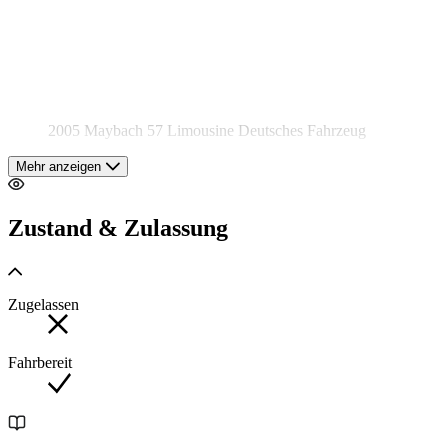
2005 Maybach 57 Limousine Deutsches Fahrzeug
Mehr anzeigen
Zum Verkauf steht eine außergewöhnlich gepflegte Maybach
57 Limousine aus dem Jahr 2005 ein Inbegriff von Luxus,
Zustand & Zulassung
Komfort und souveräner V12-Leistung. Das Fahrzeug stammt
aus deutscher Erstauslieferung, wurde ausschließlich in
Deutschland bewegt und hatte als Vorbesitzer
DaimlerChrysler.
Zugelassen
Fahrbereit
Exterieur & Interieur
Die edle Zweifarblackierung unterstreicht den repräsentativen
Auftritt: