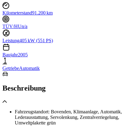
Kilometerstand
91.200 km
TÜV/HU
n/a
Leistung
405 kW (551 PS)
Baujahr
2005
Getriebe
Automatik
Beschreibung
Fahrzeugstandort: Bovenden, Klimaanlage, Automatik,
Lederausstattung, Servolenkung, Zentralverriegelung,
Umweltplakette grün