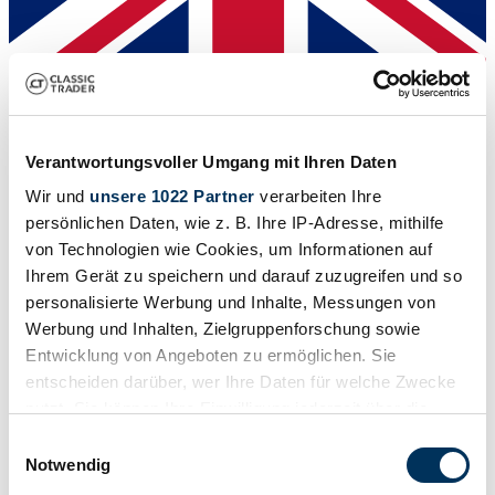
Händler
Abgelaufenes Inserat
Verantwortungsvoller Umgang mit Ihren Daten
Wir und
unsere 1022 Partner
verarbeiten Ihre
persönlichen Daten, wie z. B. Ihre IP-Adresse, mithilfe
von Technologien wie Cookies, um Informationen auf
Ihrem Gerät zu speichern und darauf zuzugreifen und so
personalisierte Werbung und Inhalte, Messungen von
Werbung und Inhalten, Zielgruppenforschung sowie
Entwicklung von Angeboten zu ermöglichen. Sie
entscheiden darüber, wer Ihre Daten für welche Zwecke
nutzt. Sie können Ihre Einwilligung jederzeit über die
Cookie-Erklärung oder durch Klicken auf das Privacy
Einwilligungsauswahl
Trigger Symbol ändern oder widerrufen
Notwendig
Recreation